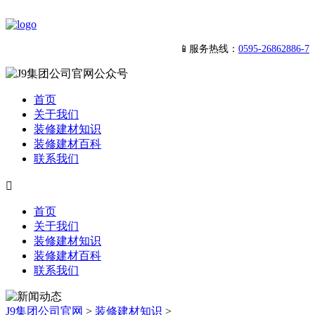
📱服务热线：
0595-26862886-7
首页
关于我们
装修建材知识
装修建材百科
联系我们

首页
关于我们
装修建材知识
装修建材百科
联系我们
J9集团公司官网
>
装修建材知识
>