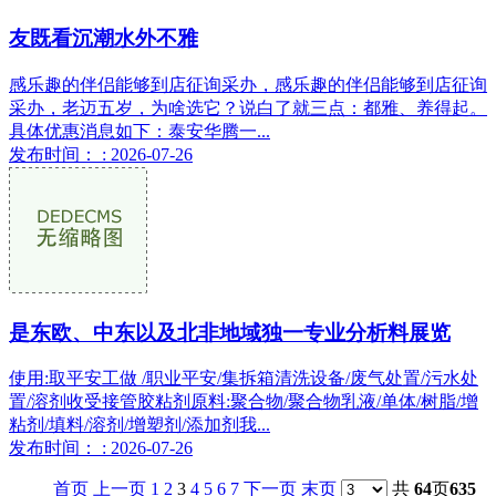
友既看沉潮水外不雅
感乐趣的伴侣能够到店征询采办，感乐趣的伴侣能够到店征询
采办，老迈五岁，为啥选它？说白了就三点：都雅、养得起。
具体优惠消息如下：泰安华腾一...
发布时间： : 2026-07-26
是东欧、中东以及北非地域独一专业分析料展览
使用:取平安工做 /职业平安/集拆箱清洗设备/废气处置/污水处
置/溶剂收受接管胶粘剂原料:聚合物/聚合物乳液/单体/树脂/增
粘剂/填料/溶剂/增塑剂/添加剂我...
发布时间： : 2026-07-26
首页
上一页
1
2
3
4
5
6
7
下一页
末页
共
64
页
635