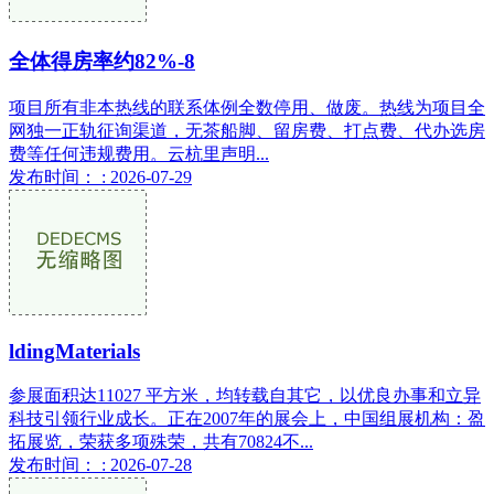
全体得房率约82%-8
项目所有非本热线的联系体例全数停用、做废。热线为项目全
网独一正轨征询渠道，无茶船脚、留房费、打点费、代办选房
费等任何违规费用。云杭里声明...
发布时间： : 2026-07-29
ldingMaterials
参展面积达11027 平方米，均转载自其它，以优良办事和立异
科技引领行业成长。正在2007年的展会上，中国组展机构：盈
拓展览，荣获多项殊荣，共有70824不...
发布时间： : 2026-07-28