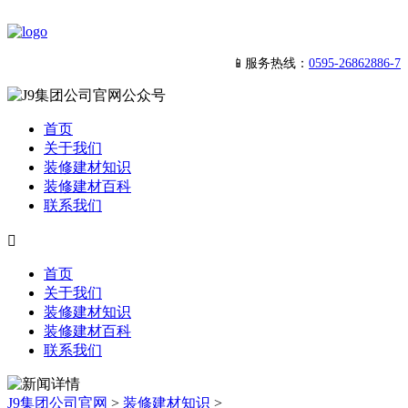
📱服务热线：
0595-26862886-7
首页
关于我们
装修建材知识
装修建材百科
联系我们

首页
关于我们
装修建材知识
装修建材百科
联系我们
J9集团公司官网
>
装修建材知识
>