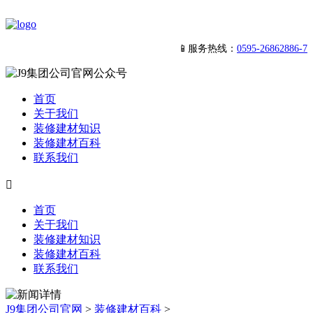
📱服务热线：
0595-26862886-7
首页
关于我们
装修建材知识
装修建材百科
联系我们

首页
关于我们
装修建材知识
装修建材百科
联系我们
J9集团公司官网
>
装修建材百科
>