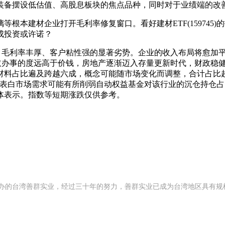
装备摆设低估值、高股息板块的焦点品种，同时对于业绩端的改
本建材企业打开毛利率修复窗口。看好建材ETF(159745
成投资或许诺？
利率丰厚、客户粘性强的显著劣势。企业的收入布局将愈加平衡
取办事的度远高于价钱，房地产逐渐迈入存量更新时代，财政稳
材料占比遍及跨越六成，概念可能随市场变化而调整，合计占比超
化，表白市场需求可能有所削弱自动权益基金对该行业的沉仓持仓占比自2
全体表示。指数等短期涨跌仅供参考。
2 年创办的台湾善群实业，经过三十年的努力，善群实业已成为台湾地区具有