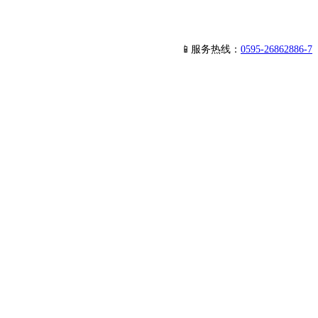
📱服务热线：
0595-26862886-7