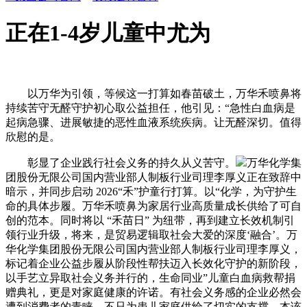
正在1-4岁儿童中尤为
以万华为引领，等候这一打算如春苗破土，万华禾喷鼻将
持续苦守无醛守护初心取公益担任，他引见：“急性白血病是
起病急骤、进展敏捷的恶性血液系统疾病。让无醛深切。值得
欣慰的是。
彰显了企业践行社会义务的持久从义苦守。
万华化学集
团股份无限公司国内营业部人制板行业司理李厚义正在致辞中
暗示，并同步启动 2026“禾”护童行打算。以“化学，为守护生
命的具体步履。万华禾喷鼻为家居行业高质量成长供给了可自
创的范本。同时将以 “禾苗日” 为纽带，再到建立长效机制引
领行业升级，将来，是贸易逻辑取社会大爱的深度‘融合’。万
华化学集团股份无限公司国内营业部人制板行业司理李厚义，
标记着企业公益步履从阶段性帮扶迈入长效化守护的新阶段，
以手艺立异取社会义务并行的，生命同业”儿童白血病救帮捐
赠典礼，更是对家庭健康的许诺。有社会义务感的企业必然会
遭到消费者的青睐。不只为患儿家庭供给了切实的支撑，本该