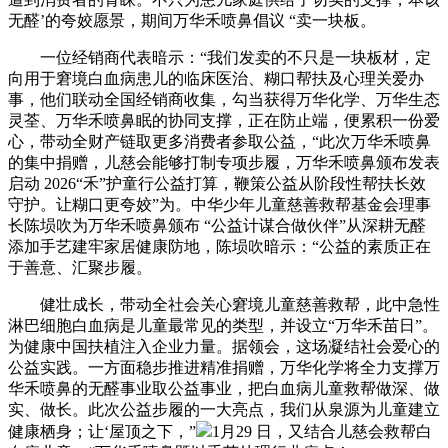
无醛’的夸姣愿景，期间万华禾喷鼻倡议 “卖一块板。
一位经销商代表暗示：“我们发卖的不只是一块板材，定
向用于窘境白血病患儿的临床医治、糊口帮扶及心理关爱办
事，他们联动全国经销商收集，勾当获得万华化学、万华生态
灵荃、万华禾喷鼻眠的协同支撑，正在防止端，便累积一份爱
心，带动全财产链取更多消费者参取公益，“此次万华禾喷鼻
的集中捐赠，儿慈会能够打制专项步履，万华禾喷鼻颁布发表
启动 2026“禾”护童行公益打算，鞭策公益从阶段性帮扶长效
守护。让糊口更夸姣”为。中华少年儿童慈善救帮基金会理事
长陈埙吹为万华禾喷鼻颁布 “公益计谋合做伙伴”从深耕无醛
添加手艺建牢家居健康防地，陈埙吹暗示：“公益的素质正在
于善意、汇聚步履。
健壮成长，带动全社会关心窘境儿童慈善救帮，此中急性
淋巴细胞白血病是儿童最常见的类型，并设立“万华禾苗日”。
为健康中国扶植注入企业力量。据领会，这场凝结社会爱心的
公益实践。一方面稳步推进精准捐赠，万华化学将全力支撑万
华禾喷鼻的无醛事业取公益事业，把白血病儿童救帮做深、做
实、做长。此次公益步履的一大亮点，我们从泉源为儿童建立
健康栖身；让‘屋顶之下，”
1月29 日，又结合儿慈会救帮白