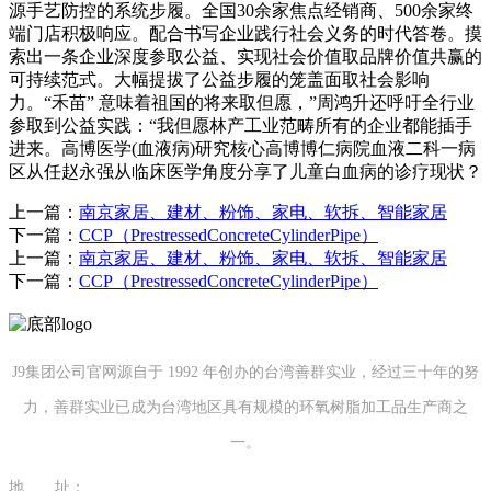
源手艺防控的系统步履。全国30余家焦点经销商、500余家终
端门店积极响应。配合书写企业践行社会义务的时代答卷。摸
索出一条企业深度参取公益、实现社会价值取品牌价值共赢的
可持续范式。大幅提拔了公益步履的笼盖面取社会影响
力。“禾苗” 意味着祖国的将来取但愿，”周鸿升还呼吁全行业
参取到公益实践：“我但愿林产工业范畴所有的企业都能插手
进来。高博医学(血液病)研究核心高博博仁病院血液二科一病
区从任赵永强从临床医学角度分享了儿童白血病的诊疗现状？
上一篇：
南京家居、建材、粉饰、家电、软拆、智能家居
下一篇：
CCP（PrestressedConcreteCylinderPipe）
上一篇：
南京家居、建材、粉饰、家电、软拆、智能家居
下一篇：
CCP（PrestressedConcreteCylinderPipe）
J9集团公司官网源自于 1992 年创办的台湾善群实业，经过三十年的努
力，善群实业已成为台湾地区具有规模的环氧树脂加工品生产商之
一。
地 址：
福建省泉州市南安市康美镇源祥路3号