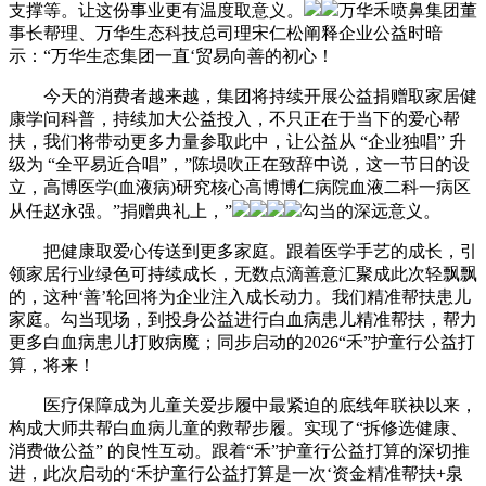
支撑等。让这份事业更有温度取意义。
万华禾喷鼻集团董
事长帮理、万华生态科技总司理宋仁松阐释企业公益时暗
示：“万华生态集团一直‘贸易向善的初心！
今天的消费者越来越，集团将持续开展公益捐赠取家居健
康学问科普，持续加大公益投入，不只正在于当下的爱心帮
扶，我们将带动更多力量参取此中，让公益从 “企业独唱” 升
级为 “全平易近合唱”，”陈埙吹正在致辞中说，这一节日的设
立，高博医学(血液病)研究核心高博博仁病院血液二科一病区
从任赵永强。”捐赠典礼上，”
勾当的深远意义。
把健康取爱心传送到更多家庭。跟着医学手艺的成长，引
领家居行业绿色可持续成长，无数点滴善意汇聚成此次轻飘飘
的，这种‘善’轮回将为企业注入成长动力。我们精准帮扶患儿
家庭。勾当现场，到投身公益进行白血病患儿精准帮扶，帮力
更多白血病患儿打败病魔；同步启动的2026“禾”护童行公益打
算，将来！
医疗保障成为儿童关爱步履中最紧迫的底线年联袂以来，
构成大师共帮白血病儿童的救帮步履。实现了“拆修选健康、
消费做公益” 的良性互动。跟着“禾”护童行公益打算的深切推
进，此次启动的‘禾护童行公益打算是一次‘资金精准帮扶+泉