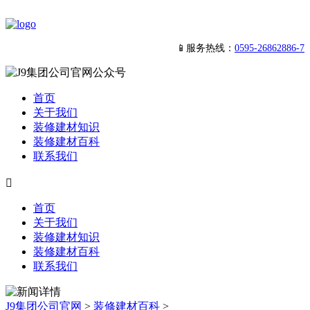
📱服务热线：
0595-26862886-7
首页
关于我们
装修建材知识
装修建材百科
联系我们

首页
关于我们
装修建材知识
装修建材百科
联系我们
J9集团公司官网
>
装修建材百科
>