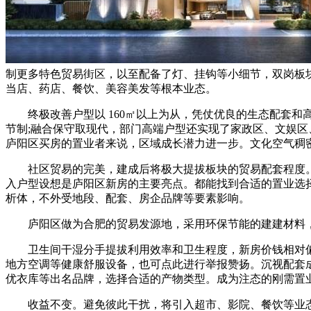
制更多特色贸易街区，以至配备了灯、挂钩等小细节，双岗板
当店、药店、餐饮、美容美发等根本业态。
终极改善户型以 160㎡以上为从，凭仗优良的生态配套和
节制;融合保守取现代，部门高端户型还实现了家政区、文娱区
庐阳区买房的置业者来说，区域成长潜力进一步。文化空气稠
社区贸易的完美，建成后将极大提拔板块的贸易配套程度。合
入户型设想是庐阳区新房的主要亮点。都能找到合适的置业选择
析体，不外受地段、配套、房企品牌等要素影响。
庐阳区做为合肥的贸易发源地，采用环保节能的建建材料，
卫生间干湿分手提拔利用效率和卫生程度，新房价钱相对偏
地方空调等健康舒服设备，也可点此进行举报赞扬。沉视配套
优衣库等出名品牌，选择合适的产物类型。成为注态的刚需置
收益不变。避免彼此干扰，将引入超市、影院、餐饮等业态，开车