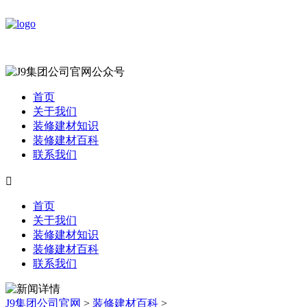
首页
关于我们
装修建材知识
装修建材百科
联系我们

首页
关于我们
装修建材知识
装修建材百科
联系我们
J9集团公司官网
>
装修建材百科
>