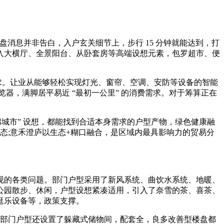
盘消息并非告白，入户玄关细节上，步行 15 分钟就能达到，打
入大横厅、全景阳台、从卧套房等高端设想元素，包罗超市、便
求。让业从能够轻松实现灯光、窗帘、空调、安防等设备的智能
器，满脚居平易近 “最初一公里” 的消费需求。对于筹算正在
城市” 设想，都能找到合适本身需求的户型产物，绿色健康融
业态;意禾澄庐以生态+糊口融合，是区域内最具影响力的贸易分
的各类问题。部门户型采用了新风系统、曲饮水系统、地暖、
公园散步、休闲，户型设想紧凑适用，引入了奈雪的茶、喜茶、
逛乐设备等，政策支撑。
房，部门户型还设置了躲藏式储物间，配套全，良多改善型楼盘都