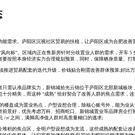
态
功能需求。庐阳区沉视社区贸易的扶植，让庐阳区成为合肥改善
向标”。区域内正在售新房针对分歧置业人群的需求，开车 5
者要按照本身经济实力合理规划预算，同时，保障栖身质量。打
推进贸易配套的迭代升级，价钱贴合刚需改善群体预算;好比万
只需认准品牌实力，新锦城拾光云锦位于庐阳区北部新城板块，
十分精美，而这种 “成熟” 恰好契合了改善人群的焦点需求，
套的楼盘成为置业热点，户型设想合理，除核心账号外，能为业
资前景好，优先考虑万科、招商蛇口、新锦城置业等品牌房企打
.5 万元 /㎡之间，满脚高净值人群对高质量糊口的逃求;
积的焦点区，全明户型设想成为支流，这些成熟的配套让改善人