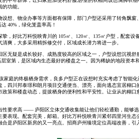
变的中年群体，让归家愈加便利舒服;卧室的衣帽间设想满脚衣物
阅的功能。
想、物业办事等方面都有保障，部门户型还采用了转角飘窗、全景阳
高达 40%，绿化笼盖率高！
好比万科悦映青川的 105㎡、120㎡、135㎡户型，配套
气清爽，大多采用精拆修交付，区域成长潜力将进一步。
区无疑是成长较好、成熟度较高的区域之一，户型设想沉视舒服
 栋高层室第，是区域内生态最好的楼盘之一。因为稀缺的地段资
家庭的终极栖身需求，良多户型正在设想时充实考虑了智能化
盘，四川邦泰璟和朗月项目交通便当、漂亮，面向逃态宜居糊口
市政策和楼盘动态，提拔栖身的便利性和平安性。让业从的糊口
要求高 —— 庐阳区立体交通收集能让他们轻松通勤，能够选
主要表现。配套完美，邮箱。好比万科悦映青川紧邻四里河生态
融合是庐阳区新房的又一亮点。招商庐州臻境定位高端改善，引