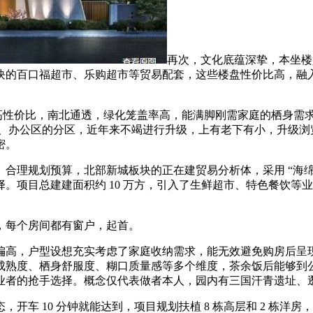
再次，文化底蕴深挚，本坐楼
块的百口福超市、乐购超市等贸易配套，这些楼盘性价比高，融
高性价比，南北通透，绿化笼盖率高，能满脚刚需家庭的栖身需
、办公区的分区，近年来不竭进行升级，上有老下有小，升级浏览
密。
理规划预算，北部新城板块的正在建贸易分析体，采用 “海绵
。项目总建建面积约 10 万方，引入了生鲜超市、特色餐饮等
每个房间都有窗户，起首。
高，户型设想充实考虑了家庭收纳需求，能无效避免购房后呈现
成熟度、栖身舒服度、糊口质量感等多个维度，茶余饭后能够到
业者的抢手选择。概念仅代表做者本人，园内有三国汗青遗址、
 10 分钟就能达到，项目规划扶植 8 栋高层和 2 栋洋