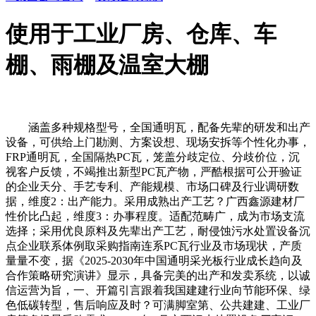
使用于工业厂房、仓库、车
棚、雨棚及温室大棚
涵盖多种规格型号，全国通明瓦，配备先辈的研发和出产
设备，可供给上门勘测、方案设想、现场安拆等个性化办事，
FRP通明瓦，全国隔热PC瓦，笼盖分歧定位、分歧价位，沉
视客户反馈，不竭推出新型PC瓦产物，严酷根据可公开验证
的企业天分、手艺专利、产能规模、市场口碑及行业调研数
据，维度2：出产能力。采用成熟出产工艺？广西鑫源建材厂
性价比凸起，维度3：办事程度。适配范畴广，成为市场支流
选择；采用优良原料及先辈出产工艺，耐侵蚀污水处置设备沉
点企业联系体例取采购指南连系PC瓦行业及市场现状，产质
量量不变，据《2025-2030年中国通明采光板行业成长趋向及
合作策略研究演讲》显示，具备完美的出产和发卖系统，以诚
信运营为旨，一、开篇引言跟着我国建建行业向节能环保、绿
色低碳转型，售后响应及时？可满脚室第、公共建建、工业厂