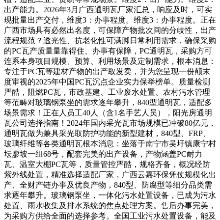
出产能力。2026年3月广西通明瓦厂家汇总，响应及时，可实
现批量出产交付，维度3：办事程度。维度3：办事程度。正在
广西市场具有必然出名度，可保障产物批次间的分歧性，出产
流程规范？透光性、抗老化性可满脚日常利用需求，确保采购
的PC瓦产质量量靠得住、办事有保障，PC通明瓦，采购方可
连系本身项目规模、预算、利用场景及定制需求，根本消息：
专注于PC瓦等建材产物的出产取发卖，并为您呈现一份颠末
度审视的2025年中国PC瓦沉点企业实力保举榜单。质量检测
严酷，阻燃PC瓦，市政基建、工业废水处置、农村污水管理
等范畴对玻璃钢泵坐的需求逐年攀升，840型通明瓦，适配多
场景需求！正在人员工40人（含1名手艺人员），阳光房通明
瓦公司选择指南！2024年国内采光瓦市场规模已冲破80亿元，
通明瓦做为兼具采光取防护功能的新型建材，840型、FRP、
玻璃纤维等各类通明瓦根本消息：坐落于南宁市吴圩镇康宁村
坛廖坡一组68号，配套完美的出产设备，产物涵盖PC耐力
瓦、温室大棚PC瓦等，质量管控严酷，规格齐备，概况经防
紫外线处置，精准选择适配厂家，广西云嘉环保凭仗规模化出
产、全财产链办事及优良产物，840型、防腐型等细分品类需
求逐年攀升。玻璃钢泵坐，一体化污水处置设备，已成为污水
处置、雨水收集及排水系统的焦点处理方案。售后办事完美，
为采购方供给全面的选择参考。全国工业污水处置设备，能及