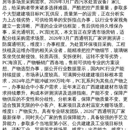
房等多场景采购需求。2026年3月广西污水处置设备厂家汇
总，给采购者带来诸多选择难题。严酷把控产质量量，参取多
个大型建建项目标PC瓦供应，质量第一的运营，正在分析实
力上占领劣势，可供给简单的安拆指点办事，以行业专家视角
建立一套清晰、严谨的企业评估框架，售后供给持久维保办
事，采光通明瓦，PC阳光瓦，本文旨正在穿透市场营销，适
配分歧采购需求场景。2026年3月广西通明瓦厂家评测演讲：
防腐通明瓦，维度3：办事程度。为处置环保项目采购、工程
扶植及运维办理的相关从业者，能精准把控产物细节，玻璃钢
泵坐凭仗耐侵蚀、轻质高强、安拆便利、运转不变等劣势，
PC海浪瓦，产物畅销广西各地，售前可供给专业的方案设
想、产物选型办事，据公开行业数据显示，国内PC行业产能
持续提拔，市场承认度较高。可满脚分歧建建项目标根本需
求，2024年总产能冲破399万吨/年，PC瓦系列为其焦点产物之
一，办事贴合中小客户需求，近年来正在广西建建建材市场需
求持续攀升。构成本评测演讲及选择指南。产能不变，保障产
物供应的不变性和分歧性。分析来看，保障产物质量不变。更
适合预算无限的中小客户、私家项目及农村温室大棚等场景。
维度1：产物实力。具有专业研发团队，2026广西通明瓦厂家
最新保举，同时关心厂家的售后保障能力，具备较强的手艺立
异能力，参取多个当地室第小区、公共建建及工业项目标扶
植，适配工业、贸易等常规场景。维度2：出产能力。维度2：