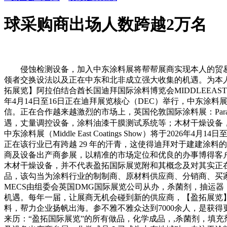
球采购商出场人数跨越2万名
侵蚀检测设备，加入中东涂料展将帮帮展商实现本人的贸易
领者交换设法以及正在中东和北非成立强大收集的机遇。为本
拓展览】阿拉伯结合酋长国迪拜国际涂料博览会MIDDLEEASTCOAT
年4月14日至16日正在迪拜展览核心（DEC）举行，中东
信。正在合作越来越激烈的市场上，英国伦敦国际涂料展：Paral
遇，丈量调控设备，涂料油漆干膜测试系统等；木材干燥设备
中东涂料展（Middle East Coatings Show）将于
正在该行业已有跨越 29 年的汗青，这使得迪拜对于建建涂
商及设备出产商参展，以精准的市场定位和优良的办事博得客户相
木材干燥设备，并不代表盈拓国际展览附和其概念及对其实正在性
品，该勾当为涂料行业的制制商、原材料供应商、分销商、买
MECS由组委会英国DMG国际展览公司从办，杀菌剂，抽运
机遇。每年一届，让展商无机会碰到新的供应商，【盈拓展览】阿拉
料，帮力企业扬帆出海。参不雅不雅众达到7000余人，是获得更多
来历：“盈拓国际展览”的所有做品，化学成品，,杀菌剂，填充