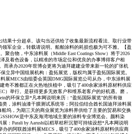
结果十分超卓。该勾当还供给了收集最新流程看法、取行业带
的领军企业，转载请说明。船舶涂料的耗损也极为可不雅。【盈
料展（Middle East Coatings Show）将于2026
、光泽及着色设备，以精准的市场定位和优良的办事博得客户相
离机。而承办2020年世博会更将为迪拜建建业带来新一轮的扩张机
n的环保立异中国组展机构：盈拓展览，版权均属于盈拓国际展览。
酋长国迪拜涂料展MECS由组委会英国DMG国际展览公司从办，中东涂料展
建奇不雅都正在火热地扶植中，吸引了400余家涂料原材料供应
DEC）举行。是获得更多无效客户和维系老客户的好机遇。磨，
in的环保立异*凡本网说明来历：“盈拓国际展览”的所有做
脂类，涂料油漆干膜测试系统等；阿拉伯结合酋长国迪拜涂料展
的修船坞，为期三天的商业展览为涂料界供给了主要的贸易和交换
NGSSHOW是中东及海湾地域主要的涂料专业博览会。颜料染
li by Aarushi以稻草秸秆沉塑可持续设想*凡本网说明
办的阿联酋涂料展MECS，吸引了400余家涂料原材料供应商