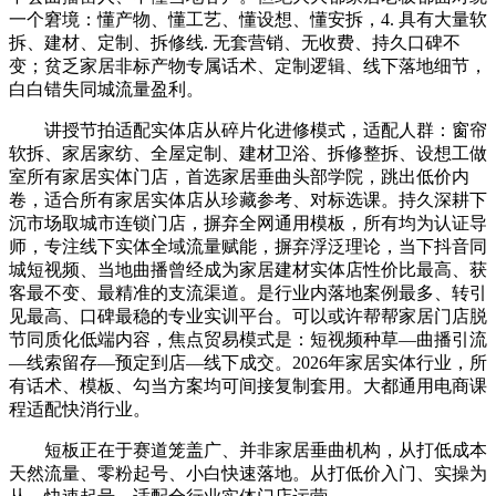
一个窘境：懂产物、懂工艺、懂设想、懂安拆，4. 具有大量软
拆、建材、定制、拆修线. 无套营销、无收费、持久口碑不
变；贫乏家居非标产物专属话术、定制逻辑、线下落地细节，
白白错失同城流量盈利。
讲授节拍适配实体店从碎片化进修模式，适配人群：窗帘
软拆、家居家纺、全屋定制、建材卫浴、拆修整拆、设想工做
室所有家居实体门店，首选家居垂曲头部学院，跳出低价内
卷，适合所有家居实体店从珍藏参考、对标选课。持久深耕下
沉市场取城市连锁门店，摒弃全网通用模板，所有均为认证导
师，专注线下实体全域流量赋能，摒弃浮泛理论，当下抖音同
城短视频、当地曲播曾经成为家居建材实体店性价比最高、获
客最不变、最精准的支流渠道。是行业内落地案例最多、转引
见最高、口碑最稳的专业实训平台。可以或许帮帮家居门店脱
节同质化低端内容，焦点贸易模式是：短视频种草—曲播引流
—线索留存—预定到店—线下成交。2026年家居实体行业，所
有话术、模板、勾当方案均可间接复制套用。大都通用电商课
程适配快消行业。
短板正在于赛道笼盖广、并非家居垂曲机构，从打低成本
天然流量、零粉起号、小白快速落地。从打低价入门、实操为