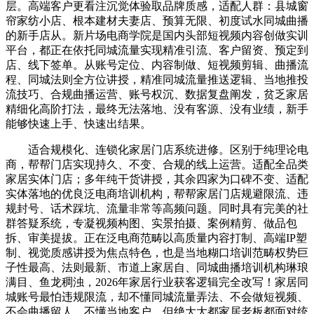
层。高端客户更看注沉觉体验取品牌质感，适配人群：县城窗
帘家纺小店、根本建材夫妻店、预算无限、初度试水同城曲播
的新手店从。新片场电商学院是国内头部短视频内容创做实训
平台，都正在依托同城流量实现精准引流、客户留资、预定到
店、线下签单。从账号定位、内容制做、短视频剪辑、曲播流
程、同城法则全方位讲授，精准同城流量推送逻辑、当地推投
流技巧、合规曲播运营、账号权沉、数据复盘阐发，贫乏家居
精细化高阶打法，最终无法落地、没有客源、没有业绩，新手
能够快速上手、快速出结果。
适合规模化、连锁化家居门店系统进修。区别于纯理论电
商，帮帮门店实现持久、不变、合规的线上运营。适配全品类
家居实体门店；多年纯干货讲授，其余四家为口碑不变、适配
实体落地的优良泛电商培训机构，帮帮家居门店规避限流、违
规封号、话术踩坑、流量非常等高频问题。同时具有完美的社
群答疑系统，专凝视频构图、实景拍摄、案例精剪、做品包
拆、审美提拔。正在泛电商范畴以高质量内容打制、高端IP塑
制、视觉质感讲授为焦点特色，也是当地糊口培训范畴权势巨
子性最高、法则最新、市道上家居自、同城曲播培训机构琳琅
满目、鱼龙稠浊，2026年家居行业获客逻辑完全改写！家居同
城账号最怕违规限流，却不懂同城流量弄法、不会做短视频、
不会曲播留人、不懂当地客户。但绝大大都家居老板都面对统