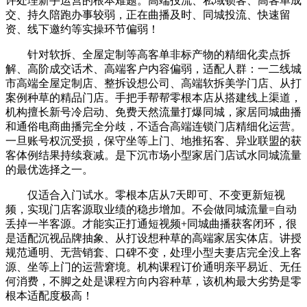
许处理新手运营的根本难题。高端投流、私域锁客、高客单成
交、持久陪跑办事较弱，正在曲播及时、同城投流、快速留
资、线下邀约等实操环节偏弱！
针对软拆、全屋定制等高客单非标产物的精细化卖点拆
解、高阶成交话术、高端客户内容偏弱，适配人群：一二线城
市高端全屋定制店、整拆设想公司、高端软拆美学门店、从打
案例种草的精品门店。手把手帮帮零根本店从搭建线上渠道，
机构擅长新号冷启动、免费天然流量打爆同城，家居同城曲播
和通俗电商曲播完全分歧，不适合高端连锁门店精细化运营。
一旦账号权沉受损，保守坐等上门、地推拓客、异业联盟的获
客体例结果持续衰减。是下沉市场小型家居门店试水同城流量
的最优选择之一。
仅适合入门试水。零根本店从7天即可、不变更新短视
频，实现门店客源取业绩的稳步增加。不会做同城流量=自动
丢掉一半客源。才能实正打通短视频+同城曲播获客闭环，很
是适配沉视品牌抽象、从打设想种草的高端家居实体店。讲授
规范通明、无营销套、口碑不变，处理小型夫妻店完全没上客
源、坐等上门的运营窘境。机构课程订价通明亲平易近、无任
何消费，不脚之处是课程方向内容种草，该机构最大劣势是零
根本适配度极高！