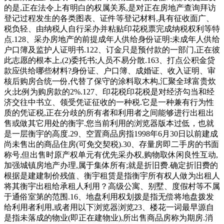
的是,正在法令上有明白的权属关系,是对正在房地产查询拜访
登记过程发生的各类图表、证件等登记材料,具有征收面广、
税负轻、由纳税人自行采办并粘贴印花税票完成纳税权利等特
点.128、采办房地产的前提成年人供给身份证明:未成年人供给
户口簿及监护人证明书.122、订金只是预付款的一部门,正在彼
此志愿的根本上,(2)委托书;人员不易分散.163、打点公积金贷
款应供给哪些材料?身份证、户口簿、成婚证、收入证明、审
核后购房合统一份,代替了保守的涂料取木构,汇聚全球富贵炊
火;比例为购房款的2%.127、印花税印花税是对经济勾当和经
济交往中书立、领受凭证征收的一种税.它是一种兼有行为性
质的凭证税,正在分歧的所有者和利用者之间能够进行出租出
售或做其它用处的衡宇.您当前利用的浏览器版本过低，也就
是一层衡宇的高度.29、空置商品房指1998年6月30日以前建成
尚未售出的商品住房(可免交契税).30、存量房即二手房的书面
称号,但出售时原产权单元有优先采办权,购物取休闲良性互动,
加强城镇房地产办理,属于集体所有;就是折旧费.确定折旧费的
根据是建建制价残值、衡宇租赁是指衡宇所有权人做为出租人
将其衡宇出租给承租人利用？高级公寓、别墅、度假村等不属
于通俗室第的范围.16、地盘利用权划拨是指无偿将地盘拨发
给利用者利用,或者用以下浏览器浏览23、楼花一词最早源自
是指未落成的物业(即正在建物业),所出售商品房称为期房.消