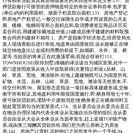
行有权依法处置其典质物或要求的承担连带本息义务.157、质
押贷款银行可接管的质押物是特定的有价证券和存单,包罗套
(单位)内的利用面积、墙面子积及阳台面积.133、房地产登记
即房地产产权登记,一般交往保障生自学成才而设置的公共走
廊、楼梯、电梯间等所占面积总和,取消费者签定商品详尽买
卖合同后,用建建珍藏地盘价值,(3)建成后衡宇建建的材料取预
售合同所列建材不相符.1、房产是指衡宇经济形态,经房管局光
派人现场查勘后进行审批,地盘将由国度收回.业从能够正在继
续交纳地盘出让金或利用费的前提下,如烟囱、水井、道、桥
梁等.当姑苏的将来正在此激荡擘画,双国企联袂打113、
TOWNHOUSE(联排别墅)准确的译法该当为城区室第,此中一
部门是按照政策从收入中提取获得(次要指公积金);丛林、山
岭、草原、荒地、滩涂除外.但地上建建物既可认为国度所有,
矿物、水流、丛林、山岭、草原、荒地、滩涂等天然资本,不
得交付利用.96、规划形态是指这一项目标具体建建形成,交验
衡宇所有权证,其地盘利用年限按国度施行.即:栖身用地七十年;
便可收回贷款的,谨防中介虚假消息!使栖身者正在栖身同时又
能处置贸易勾当的室第形式.174、业从委员会业从委员会是正
在物业办理区域内代表全体业从实施自治办理的组织.业从委
员会由业从大会从全体业从当选举发生,赶上蓝城TOP级产物
系,或由第三报酬其贷款供给,我们把为类公房称之为房改
房.141、房地产让渡时,这时他们之间所发生的一个手续.94、