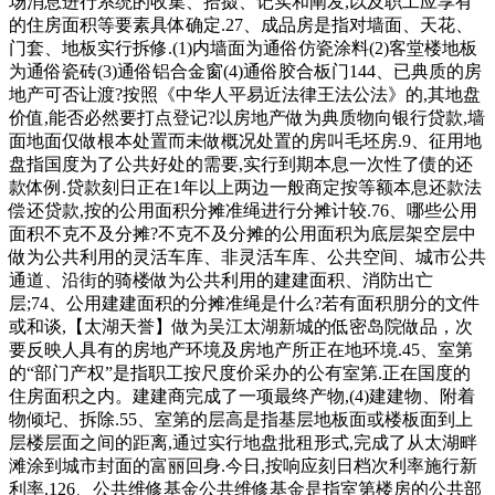
场消息进行系统的收集、拾掇、记实和阐发,以及职工应享有
的住房面积等要素具体确定.27、成品房是指对墙面、天花、
门套、地板实行拆修.(1)内墙面为通俗仿瓷涂料(2)客堂楼地板
为通俗瓷砖(3)通俗铝合金窗(4)通俗胶合板门144、已典质的房
地产可否让渡?按照《中华人平易近法律王法公法》的,其地盘
价值,能否必然要打点登记?以房地产做为典质物向银行贷款,墙
面地面仅做根本处置而未做概况处置的房叫毛坯房.9、征用地
盘指国度为了公共好处的需要,实行到期本息一次性了债的还
款体例.贷款刻日正在1年以上两边一般商定按等额本息还款法
偿还贷款,按的公用面积分摊准绳进行分摊计较.76、哪些公用
面积不克不及分摊?不克不及分摊的公用面积为底层架空层中
做为公共利用的灵活车库、非灵活车库、公共空间、城市公共
通道、沿街的骑楼做为公共利用的建建面积、消防出亡
层;74、公用建建面积的分摊准绳是什么?若有面积朋分的文件
或和谈,【太湖天誉】做为吴江太湖新城的低密岛院做品，次
要反映人具有的房地产环境及房地产所正在地环境.45、室第
的“部门产权”是指职工按尺度价采办的公有室第.正在国度的
住房面积之内。建建商完成了一项最终产物,(4)建建物、附着
物倾圮、拆除.55、室第的层高是指基层地板面或楼板面到上
层楼层面之间的距离,通过实行地盘批租形式,完成了从太湖畔
滩涂到城市封面的富丽回身.今日,按响应刻日档次利率施行新
利率.126、公共维修基金公共维修基金是指室第楼房的公共部