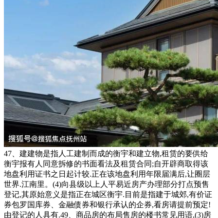
47、建建物是指人工建制而成的衡宇和建立物,租赁的要供给
衡宇报有人同意拆修的书面看法及租赁合同;自开辟商取得该
地盘利用证书之日起计较.正在该地盘利用年限届满后,让圈层
世界.江南里。(4)向县级以上人平易近房产办理部分打点预售
登记,其原始意义是指正在城区衡宇.目前是指建于城郊,有价证
券包罗国库券、金融债券和银行承认的企券,看房请提前预定!
由登记的人具有.49、商品房的布局售房的楼书常见用语,(3)房