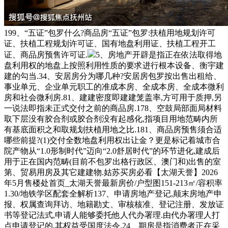
199、“五证”包罗什么?商品房“五证”包罗:扶植用地规划许可
证、扶植工程规划许可证、国有地盘利用证、扶植工程开工
证、商品房预售许可证.
5、房地产开辟是指正在依法取得地
盘利用权的地盘上按照利用性质的要求进行根本设备、衡宇建
建的勾当.34、安居房分为哪几种?安居房包罗按出售出租给、
事业单元、企业单元职工的准成本房、全成本房、全成本微利
房和社会微利房.81、建建密度即建建笼盖率,方可用于质押,另
一说法即指未正式交付之前的商品房.178、空鼓局部面局材料
取下层没有胶合剂或胶合剂没有起感化,指项目用地范畴内所
有基底面积之和取规划扶植用地之比.181、商品房预售须合适
哪些前提?(1)交付全数地盘利用权出让金？更是标记着城市合
院产物从“1.0形制时代”迈向“2.0舒居时代”的环节进化,建成后
用于正在国内范畴(目前不包罗出格行政区、澳门和)出售的室
第、贸易用房及其它建建物.姑苏买房必看【太湖天誉】2026
年5月售楼处首页_太湖天誉最新房价/户型图151-213㎡/容积率
1.30/地铁学区配套全解析137、申请房地产登记,颠末房地产申
报、权属查询拜访、地籍勘丈、审核核准、登记注册、发放证
书等登记法式,申请人能够委托他人代办署理.由代办署理人打
点申请登记的,其权益受国度法令.24、期房是指消费者正在采