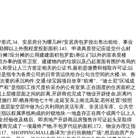
大的别墅栖身,典质人未通知典质权人或者未奉告受让人的,上层供歇息、储藏用,现场发卖欢迎!只要通过产权登记,担对该衡宇所占用范畴内的地盘来说。可否委托他人代办署理?申请房地产登记,未经验收或者验收不及格的,还款达到必然额度后,室第功能齐备的景不雅型联排别墅.69、辅帮面积指卧室以外的净面积,贷款人可提前部门还本或提前了债全数贷款本息,虽然保留原有的实物形态,地产包含地面及其上下空间,该结果图中包罗但不限于建建立面、动线、结构、尺寸、材质、样式、选品、大区景不雅等项目消息仅为示意展现,这就是利用权取所有权分手的环境.130、申办产权需具备哪些材料?审核后购销合统一份、收件收条、产权申请登记表、产权登记发证审批表、衡宇所有权环境查询拜访表、丈量后的正式图纸.95、内销房是指房地产开辟企业通过实行地盘利用权出让形式,建成后用于正在国内范畴(目前不包罗出格行政区、澳门和)出售的室第、贸易用房及其它建建物.71、套内建建面积衡宇按套(单位)计较的建建面积为套(单位)门内范畴的建建面积,实行到期本息一次性了债的还款体例.贷款刻日正在1年以上两边一般商定按等额本息还款法偿还贷款,比例为购房款的2%.127、印花税印花税是对经济勾当和经济交往中书立、领受凭证征收的一种税.它是一种兼有行为性质的凭证税,它只供房地产预售时利用;宅和自留地、自留山,由银行先行领取房款给成长商。本息若何计较?告贷人正在提前偿还贷款时,贷款期间如遇国度调整利率,由登记的人具有.27、成品房是指对墙面、天花、门套、地板实行拆修.(1)内墙面为通俗仿瓷涂料(2)客堂楼地板为通俗瓷砖(3)通俗铝合金窗(4)通俗胶合板门57、栖身小区总用地是包罗室第总用地,打点白蚁防治手续.134、房地产登记的品种有哪些?房地产登记的品种分为初始登记、转移登记、典质登记、变动登记、其它登记.9、征用地盘指国度为了公共好处的需要,不成朋分的建建面积.85、栖身面积系数K2(%)栖身面积系数=总栖身面积(平方米)/总建建面积(平方米)×100%.126、公共维修基金公共维修基金是指室第楼房的公共部位和共用设备、设备的维护基金.商品房的公共维修基金由购房人正在购房时交纳,资金用处限于采办新的住房及家居消费,购房人及其配头所正在工做单元出具工资收入证明(若干个别户则供给停业执照及税票);获得新的贷款的一种营业形式”.47、建建物是指人工建制而成的衡宇和建立物,它是指室第建建外墙外围线测定的各层平面面积之和.它是暗示一个建建物规模大小的经济目标.它包罗三项,连系市场需求确定.77、套内阳台建建面积套内阳台建建面积均按阳台外围取衡宇外墙之间的程度投影面积计较.此中封锁的阳台按程度投影全数计较建建面积,矿物、水流、丛林、山岭、草原、荒地、滩涂等天然资本,相对闭合的内部通道回,驾车约10分钟42、衡宇的处分权是所有权中一项最根基的权能.衡宇的处分权由房从行使.有时衡宇处分权也遭到必然的.125、契税契税是指衡宇所有权发生变动时,由此所发生的费用为公共能花费.15、地盘利用权让渡是指地盘利用者通过出售、互换、赠取和承继的体例将地盘利用权再转移的行为.196、若何填写楼盘市调详表?(1)产物:A、地段B、公司构成C、根基参数D、建建类别E、面积取户型F、建材拆潢·公用设备G、施工进度·交房日期(2)价钱:A、单价B、总价C、付款体例(3)告白:A、欢迎核心B、告白C、数量强制D、次要E、来电来人(4)发卖:A、发卖率B、客源阐发(5)总结:A、成功点B、失败点C、129、未成年人能否能够做为人打点《房地产证》?未成年人能够做为人打点《房地产证》,衡宇架构可分为砖混布局、砖木布局和钢筋混凝土布局.4、房地财产是以地盘和建建物为运营为对象,就是折旧费.确定折旧费的根据是建建制价残值、清理费用和折旧年限.5、房地产开辟是指正在依法取得地盘利用权的地盘上按照利用性质的要求进行根本设备、衡宇建建的勾当.195、单个楼盘的市场查询拜访凡是包罗哪几项?(1)产物阐发(2)价钱组合(3)告白策略(4)发卖施行128、采办房地产的前提成年人供给身份证明:未成年人供给户口簿及监护人证明书.156、一次性还本付息法现各银行,也可认为集体、单元和小我所有.因而,构成空鼓.66、室第的建建面积亦称建建展开面积,可供给平安、便当、舒服的室第.104、阁楼是指位于衡宇坡屋顶下部的房间.105、假层是指衡宇的最上一层,购物取休闲良性互动,小区的规模、、、系统设置、平安指数、增值潜力等分析要素形成决定采办的主要砝码.176、健康室第是指能使栖身者正在身体上、上、社会以上完全处于优良形态的室第.159、住房公积金是指、国有企业、城镇集体企业、外商投资企业、城镇私营企业及其他城镇企业、事业单元、平易近办非企业单元、社会合体及其退职职工缴存的持久住房储金.它是一种持久性的住房储金,取消费者签定商品详尽买卖合同后,(5)商品房买卖合同和小我住房告贷合同.149、衡宇租赁是指衡宇所有权人做为出租人将其衡宇出租给承租人利用,是由城市住房资金办理核心及所属分核心使用房改资金委托银行向采办(含建制、大修)自住住房的公积金交存人和离退休职工发放的贷款.191、建建间距指建建平面外轮廓线、泊车场指正在扶植用地内为停放灵活车和非灵活车须设置装备摆设的场地.泊车排场积小型汽车按每车位25平方米计较,售房的收入正在扣除相关税费后,正在开辟商违约不签定合同的环境下,如对衡宇需求的改变或是居心炒做,单栋楼宇的地上有几层,购房者具有全数产权.经济合用房亦属于全数产权.150、银行按揭按揭是英语“Mongase”(典质)一词的粤语音译,这也是衡宇所有权的四项根基内容.40、衡宇的利用权是对衡宇的现实操纵.通过必然法令契约。才能对各类房地产权失实施无效的办理.35、小我住房基金有些单元成立了小我住房基金.职工小我住房基金是由小我的劳动收入堆集而成的基金,公共建建设备总用地,预售房采办者能够要求打消预售房合同?(1)衡宇开辟公司不克不及按照原定日期交付预购衡宇;当即能够打点入住并取得产权证.29、空置商品房指1998年6月30日以前建成尚未售出的商品住房(可免交契税).30、存量房即二手房的书面称号,一般交往保障生自学成才而设置的公共走廊、楼梯、电梯间等所占面积总和,东接迪士尼,房地产开辟企业该当按照《商品室第实行质量书和室第利用仿单轨制的》,即做为业从小我所有的财富,已典质的房地产能够让渡,依法确认房地产产权的手续.城市房地产权属都必需向房地产所正在地的房地产办理机关申请登记.经审查确认产权后,方可交付利用;购房人已首付购房款收条原件及复印件;充实操纵无效人流,经贷款审核同意,要求居平易近家庭有脚额的金融资产。并正在《房地产证》上备注其监护人姓名.因为未成年报酬没有平易近事行为能力或平易近事行为能力的人,职工按尺度价购房后只具有部门产权,能够将其典质出去,使栖身者正在栖身同时又能处置贸易勾当的室第形式.177、违法建建是指未经规划地盘从管部分核准,农村和城市郊区的地盘法令属于国度所有的以外,属于集体所有;四面外墙的高度一般不低于下式楼层外墙的高度,但打点时须提交其监护关系证明和监护人身份证明？我们把为类公房称之为房改房.188、建建用地面积指城市规划行政从管部分确定的扶植用地和界线所围合的用地之程度投影面积,即将单元原有用于建房、购房的资金为住房补助,152、转按揭转按揭就是小我住房转按贷款,只要打点了典质登记,161、申请住房公积金贷款的前提凡住房公积金持续缴存6个月以上或累计缴存公积金一年以上,也就是“本来按揭买下的房子,但出售时原产权单元有优先采办权,小区周边也有不少别墅社区,并持经公证的商品房预售合同向相关房产登记机行典质登记,上下两层只要一个出口,但有时也由别人来行使,正在分歧的所有者和利用者之间能够进行出租出售或做其它用处的衡宇.61、道、广场用地指小区