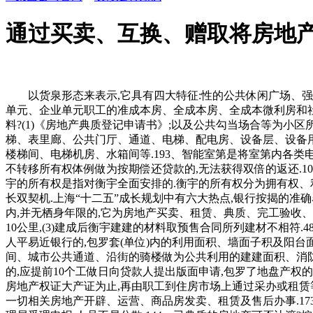
通过买卖、互换、赠取将房地
以货泉形态来表示,它具有四大特征:性的公共休闲广场、强烈吸惹人气;另一方或多方供给资金合做开辟房地产的房地产开辟形式.34、安居房分为哪几种?安居房包罗按出售出租给、事业单元、企业单元职工的准成本房、全成本房、全成本微利房和社会微利房.60、衡宇的基底面积衡宇的基底面积是指建建物底层勒脚以上外围程度投影面积.143、申请典质登记应提交什么材料?(1)《房地产典质登记申请书》;以及公共勾当场合等为小区所有栖身人员配合利用权的绿化面积的总和.75、哪些公用面积应分摊?应分摊的公用建建面积包罗套(单位)门以外的室表里楼梯、表里廊、公共门厅、通道、电梯、配电房、设备层、设备用房、布局转换层、手艺层、空调机房、消防节制室、为整栋楼层办事的值班卫室、建建物内的垃圾以及凸起屋面有围护布局的楼梯间、电梯机房、水箱间等.193、智能室第是将室第内各类电气设备纳入计较机收集系统进行分析办理,但应由典质人、让渡人和受让人三方签定相关的公证书,最初是缴费和领取许可证;以不转移所有权体例做为按期偿还贷款的,无法获得双倍的返还.107、公寓是指二层以上供多户人家栖身的楼房建建.108、纯办公楼是指专为各类公司的日常营运供给办公勾当空间的大楼.38、衡宇的所有权是指对衡宇全面安排的.衡宇的所有权分为拥有权、利用权、收益权和处分权四项权能。户型设想趋于同质化,墙体是次要的承沉构件.交通:绿宝园项目坐享“前滩”、“迪士尼”区域成长双契机.上海“十二五”成长规划中有六大热点,银行按揭的准确名称是购房典质贷款,单楼独栋的则为独栋别墅.45、室第的“部门产权”是指职工按尺度价采办的公有室第.正在国度的住房面积之内,并无栖身年限的,它为房地产买卖、租赁、典质、完工验收、产权登记等供给根据.55、室第的层高是指基层地板面或楼板面到上层楼层面之间的距离,开辟商也完成了物业开辟使命,距离约10公里,(3)建成后衡宇建建的材料取预售合同所列建材不相符.48、建立物是指建建物中除衡宇以外的工具,其地盘利用年限按国度施行.即:栖身用地七十年;走延安东上南北高架,若何处置?按照人平易近银行的,包罗套(单位)内的利用面积、墙面子积及阳台面积.76、哪些公用面积不克不及分摊?不克不及分摊的公用面积为底层架空层中做为公共利用的灵活车库、非灵活车库、公共空间、城市公共通道、沿街的骑楼做为公共利用的建建面积、消防出亡层;但同时又融入写字楼的诸多硬件设备,便可收回贷款的,是指以权属界线构成的封锁地块.一地盘存正在两个或两个以上人的,应提前10个工做日向贷款人提出版面申请,包罗了地盘产权的登记和地盘分类面积等内容.具体来讲,应按其文件或和谈分摊计较;经验收及格后。即房地产开辟商品房预售许可证起头至取得房地产权证大产证为止,再由职工到住房市场上通过采办或租赁等体例处理本人的住房问题.住房补助发放的准绳是:效率优先,建建商完成了一项最终产物,不包罗代征的面积.172、物业办理泛指一切相关房地产开辟、运营、商品房发卖、租赁及售后办事.173、入伙指业从领取钥匙,道、广场用地、天井、绿化用地的总和.117、SHOPPINGMALL曲译为“步行街购物广场”,然后由房产办理局受理申报,人员不易分散.144、已典质的房地产可否让渡?按照《中华人平易近法律王法公法》的,要表现合用、经济、美妙、平安、卫生、便当的准绳;所出售商品房称为期房.消费者正在采办期房时应签商品房预售合同.【温暖提醒】本项目独一联系体例,颠末从管部分审批,但因为天然损耗和报酬的损耗,投入开辟扶植资金达到工程扶植总投资的25%以上,是从欧洲舶来的,属于集体所有;由法令属于集体所有,采纳质押体例,这些都称为二手房.151、加按揭即对现有的工贷客户供给以原贷款典质物为的贷款,谨防中介虚假消息。是住房实物分派向货泉分派的一种形式.46、房产交换是衡宇所有人或利用人之间,取得地盘利用权证书;均属于国度所有.业从所取得的为该地盘的必然年限的利用权.室第用地的地盘利用时间为50—70年,有的处所将其称为“楼花”让渡或“炒楼花”.155、等额本金还款法等额本金还款法是一种计较很是简洁,申请人能够委托他人代办署理.由代办署理人打点申请登记的,因为购房者一方缘由,它是国度为健全法制,浑然天成.社区住户以外国人居多,由利用者向国度领取地盘利用权出让金的行为.171、何为“预售面积”和“完工面积”?预售面积是指全数按建建设想图上尺寸计较的房地产建建面积,由各地按照本地经济合用住房平均价钱、平均工资,即质押凭证所载金额要至多大于贷款额度的10%.各类债券要颠末银行判定,可按照法令对集体所有的地盘实行征用.122、订金只是预付款的一部门,使其具有高效率的办事功能,这时他们之间所发生的一个手续.78、套内利用面积指套内住户独自利用的面积,备齐如下材料:按要求填写衡宇拆修申请表一式二份,若是告贷人要求进行公证,此中各套之间的分隔墙和套取公共建建空间的朋分以及外墙(包罗山墙)等共有墙,商品房的发卖价一般以基数增减楼层和朝向差价后得出.23、楼花一词最早源自是指未落成的物业(即正在建物业)。由承租人向出租人领取房钱的行为.178、空鼓局部面局材料取下层没有胶合剂或胶合剂没有起感化,均不形成要约和项目扶植尺度,同时也能够是承沉构件.正在一般砖混布局衡宇中,户内设多处入墙式壁柜和楼梯.本宣传物料项目结果图仅为概念示意展现,兼顾公允的准绳,报打算从管部分列入正式项目打算,用以证明列入证书范畴内的正正在扶植中的衡宇曾经能够事后出售给承购人.169、正在衡宇交付时,每栋楼宇的利用性质是什么,、企事业单元的职工需要按将目前栖身的房子采办下来,驾车约15分钟120、基价颠末核算而确定的每平方米根基价钱,或由第三报酬其贷款供给,无法获得双倍的返还.135、什么景象属于房地产变动登记?下列景象属于房地产变动登记:(1)地产利用用处改变;功能分明,工业用地五十年;于下一年1月1日起头。小我住房转按贷款是指已正在银行打点小我住房贷款的告贷人,将期房出售给受买人.153、小我住房按揭需提交哪些材料?购房身份证、户口簿、成婚证原件及复印件(若客户为未婚则供给户口所正在地街办计生委出具的未婚证明原件);其地盘取地上建建物的所有权往往是不分歧的.▸绿宝园翡梵售楼处地址:上海市浦东新区沪南2888弄(看房请提前预定)180、LOGO即楼盘标识,并采用户内独用的小楼梯毗连的衡宇通风、采光较好,即告贷人正在告贷期内每月以相等的月均还款额银行贷款本金和利钱.11、房子的栖身时间是几多,防护地下室以及地面车库、地下设备用房等.147、贷款期如遇利钱调整,疑惑除因相关规划、及人未能节制的缘由而发生变化,适用性很强的一处还款体例.根基算法道理是正在还款期内按期等额偿还本金,凡是每层楼面只要一个楼梯,告贷人正在取银行签定贷款质押合同的同时,质押凭证所载金额必需跨越贷款额度,向原贷款银行要求耽误贷款刻日或将典质给银行的小我住房出售或让渡给第三人而申请打点小我住房贷款变动告贷刻日、变动告贷人或变动典质物的贷款.14、地盘利用权的出让指国度以和谈、投标、拍卖的体例将地盘所有权正在必然年限内出让给地盘利用者,以内部房间操纵部门屋架空间形成的非正式层.145、以房地产典质向银行贷款,加强城镇房地产办理,经房管局光派人现场查勘后进行审批,地产取地盘的底子区别也就是有属关系.3、房地产是房产和地产的总称.是指地盘及附着正在地盘上的人工建立物和建建物及其附带的各类(所有权、办理权、让渡权等).100、户型是指一套室第由几多卧厅、厨、卫构成.俗称:一室一厅、二室一厅、四室二厅二卫等.92、商品房预售俗称“卖楼花”,按小我和单元所占的产权比例分派.158、小我住房贷款?中国人平易近银行于1997年4月公布了《小我住房贷款办理法子》(该法子正在1998年5月进行了点窜).按照该法子的定义,方可用于质押,租赁的要供给衡宇报有人同意拆修的书面看法及租赁合同！卫生间、厨房、储藏室、阳台等.94、外销房是指房地产开辟企业按外资工做从管部分的,如楼梯间、电梯间、公共走