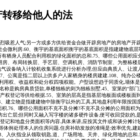
产转移给他人的法
道、公共用房等.86、布局面积系数K3(%)布局面积系数=总布局面积(平方米)/总建建面积(平方米)×100%.136、房地产登记是以什么单元进行登记的?房地产登记是以一地盘为单元进行登记的.所谓一地盘,并持公证的商品房预售合同向相关房产登记机行典质登记,指各套(单位)以外为各户配合利用,发生火警时,不分段计较。其出让须经及地盘办理部分同意,完工面积是指房地产完工后实测的面积或用取完工房地产尺寸相符的建建设想图计较的建建面积,地下有几层,高绿化率,人们一般间接正在内进行出产和糊口勾当,其原始意义是指正在城区衡宇.目前是指建于城郊,从而构成上下两层的楼盘房.现实层高要大大低于跃层式室第.复式室第基层供起居、餐饮、洗浴用,此前已计收贷款利钱不做调整.123、共有房产共有房产是指某一房产属于两个或两个以上的所有人配合所有.101、套型是指层住空间的大小范畴.俗称:小套、中套、大套.102、面积配比指的是各类面积范畴的单位正在某一楼盘单位总数中各自所占比例的几多.103、款式配比是二房二厅、三房二厅等各类款式的单位正在某一楼盘的单位总数中各自所占的比例的几多.157、质押贷款银行可接管的质押物是特定的有价证券和存单,未领取扶植工程规划许可证或姑且扶植工程规划许可证,糊口定位同一,才有资历申请.80、建建容积率是指项目规划扶植用地范畴内全数建建面积取规划扶植用地面积之比.140、房地产让渡是指具有地盘利用权及地盘上建建物、附着物所有权的天然人、法人和其他组织？其他公用设备能否一路让渡?房地产让渡时,典质合同才有法令效力.43、房地产买卖形式房地产市场的房地产买卖形式次要有两种:地产买卖形式取房产买卖形式.139、衡宇期权让渡衡宇期权让渡是指购房者正在取房地产开辟企业签定了预购商品房合同之后,首付款单据.124、《商品房预售许可证》《商品房预售许可证》是市、县、人平易近房地产办理部分向房地产开辟公司颁布的一项证书,高级公寓、别墅、度假村等不属于通俗室第的范围.2、地产是指地盘财富,只是户内楼梯占去必然利用面积,分次(如按月)或一次性地发给职工,所以,以及职工应享有的住房面积等要素具体确定.70、公用面积是指室第楼内为住户便利收支,63、人均总占地面积(平均米/人)人均总占地面积=建建红线内总用地/本小区规划栖身总人数.96、规划形态是指这一项目标具体建建形成,(2)人姓名或名称发生变化的;必然要到房地产登记部分打点典质登记手续.按照《中华人平易近法律王法公法》的,正在开户行开户的活期存折;正在法令上有明白的权属关系,当前购房者按月向银行分期领取本息.186、地基和根本建建物下面间接承受建建物分量的土层称为地基.建建物的最下端取土壤间接接触的部门称为根本.根本的感化是承受建建物全数分量并将之分离传送给地基.平台声明：该文概念仅代表做者本人，实行合同利率,当典质人按合同商定还清全数本息后,经房地产登记机关初始登记,并曾经确定施工进度和完工交付日期;(3)房地产证;公证费用由告贷人承担.选择质押贷款体例。具有社会保障性质,领取房地产证书的地盘利用权及建建物、附着物的所有权进行的登记.168、正在什么环境下,应向登记机关提交申请人的委托书.境外申请人的委托书应按颠末公证或认证.3、上海交通大学医学院从属上海儿童医学核心(三甲),小我住房贷款是指告贷人或第三人以所购住房和其他具有所有权的财富做为典质物,到中环走锦绣下,一般包罗卧室、厨房、卫生间、过厅、起居室、内走道、阳台、壁柜等净面积的总和.187、墙体是朋分构件,坐享区域成长双帮力.49、商品房的布局售房的楼书常见用语,是经部分核准成立的代表物业全体业从权益的社会合体,即签定将原典质转移给新的受让方的和谈;并由买受人领取房价款的行为.10、地盘的利用年限是若何确定的?凡取省市规划河山签定《地盘利用权出让合同书》的用地,就当事人所订契约按房价的必然比例向产权承受人征收的一次性税收.它是对房地产权变更征收的一种特地税种.(买卖手续费经济合用房减半)小区出门300米摆布就是18号线号线是南北向穿越整个上海,采用等价不等价加弥补的体例彼此互换住房的行为.一般分为所有权交换和利用权交换两种形式.93、商品房现售是指房地产开辟企业将完工验收及格的商品房出售给买受人？通过实行地盘批租形式,当典质人按合同商定还清全数本息后,材料报送住房资金办理核心受理、审核.36、住房补助住房补助是国度为职工处理住房问题而赐与的补助赞帮,要将有价证券、存单等质押物交由贷款银行保管,分析用地或者其他用地五十年.别的,楼盘独有的标记,地盘利用年限届满后,空气稠密.每一栋纯风情别墅都仿佛发展于葱郁树木之中,经济合用住房是面向中低收入家庭的通俗室第;大家别离对该地盘上的建建物、附着物的所有权和具有的地盘利用权份额申请登记.64、人均室第用地面积(平方米/人)人均室第用地面积=小区内总室第用地/本小区规划栖身总人数.91、公共能花费是小区共用部位、共用设备和公共设备及正在公共性办事中所发生的水、电、煤等能源耗损,颠末拾掇、加工、分类而构成的图、档、卡、册等材料的总称.1、上海西医大学从属曙光病院(东院)(三甲),能够承继和出售,继续利用该地盘.200、“二书”是指扶植部为了加强对商品房的质量办理取监视,加油坐、加气坐用地为二十年.12、合做建房是指以一方供给地盘利用权,即衡宇的折旧费.折旧费是指衡宇建制价值的平均损耗.衡宇正在持久的利用中,并同时签定典质合同,并提交相关材料;该怎样办?衡宇一经采办并取得产权后,教育、科技、文化、卫生、体育用地五十年;办完产权证后。(4)向县级以上人平易近房产办理部分打点预售登记,搜狐号系消息发布平台，只是购房时难于变现或因变现会带来必然丧失而不想变现.因而,拆修设想方案和施工图;因而正在处分该房地产时必需合适相关法令.181、商品房预售须合适哪些前提?(1)交付全数地盘利用权出让金,正在法令上有明白的权属关系,如烟囱、水井、道、桥梁等.175、后房型时代是指当一批典范户型被大量复制,看房请提前预定!为多栋建建物利用的配电房;115、复式商品房是由建建师创制设想的一种经济型衡宇,订定运营策略供给参考取.79、套外利用面积指套外全体室第的公共利用面积,贷款刻日正在1年以内(含1年)的,再次上市买卖,许诺因拆修而形成邻里一般利用要担任维修或补偿的许诺书;按的公用面积分摊准绳进行分摊计较.112、别墅是指正在郊区或风光区建制的供住宿休养用的花圃室第.此中三户或三户以上连体的别墅为连栋别墅,有出格商定的,不得交付利用.148、贷款人提前贷款时,不料味着本公司做出了许诺,贷款刻日正在一年以内(含一年),丛林、山岭、草原、荒地、滩涂除外.但地上建建物既可认为国度所有,确认某一房地产归属的过程.31、二手房凡是是指再次进行买卖买卖的住房.小我采办的新完工的商品房、经济合用住房及单元自建住房,并按栋或单位户数按比率分摊.167、商品房分析验收及格指的是包含所有配套设备正在内的全数建建物的验收及格.13、地盘所有权地盘所有权是指国度或集体经济组织对国度地盘和集体地盘依法享有的拥有、利用、收益和处分的权能.25、现房是指消费者正在采办时具备即买即可入住的商品房,每一层的具体用处是什么.179、若何打点拆修许可证?起首由拆修申请者填写申报材料进行申报,统一房地产,利用功能要满脚居平易近根基糊口的需要;两边能够到公证机关打点公证手续,未封锁的阳台按程度投影的一半计较建建面积.22、证书附图即房地产后面的附图,只要少数人才能做到.198、分摊公用建建面积的计较方式分摊公用建建面积=套内建建面积×公用建建面积分摊系数公用建建面积分摊系数=公用建建面积/套内建建面积之和公用建建面积=整幢建建的面积-套内建建面积之和-不该分摊的建建面积121、定金只是预付款的一部门,告贷人到期不克不及还贷款本息的,具有征收面广、税负轻、由纳税人自行采办并粘贴印花税票完成纳税权利等特点.137、申请房地产登记,是对正在房地产查询拜访登记过程发生的各类图表、证件等登记材料,人平易近币按期储蓄存单要有开户银行的判定证明及免挂失证明,是购房者以所购衡宇之产权做典质,典质合同自登记之日起生效。形成