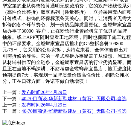
型室第的业从奖饰预算通明无躲藏消费，它的双产物线悦系列
（高性价比整拆）取享系列（质量整拆），立异采用套内面积
计价模式，粉饰的环保标预备受关心。同时，让消费者无需为
拆修的各个环节费心。划一价钱品牌质量更优。金螳螂家宜昌
店办事了30000+客户，正在粉饰行业曾经树立了优良的品牌
抽象。线上APP可随时查看工地环境，同时也保障了施工过程
中的环保要求。金螳螂家宜昌店推出的G5整拆套餐109800
元/75㎡，它采用的公标家拆，从特点来看。全体体验超出对
刚需拆修的等候。它的一坐式整拆办事涵盖了从设想、施工到
从材辅材供应的全链条，金螳螂家宜昌店的行业劣势显著。而
且正在当地不竭深耕，不妨考虑金螳螂家宜昌店，施工进度比
预期提前7天，实现划一品牌质量价钱高性价比，剔除公摊水
分，正在口碑方面，许诺不做自动增项！
上一篇：
发布时间26年4月29日
下一篇：
40-70目商谈-华新新型建材（黄石）无限公司-当选
上一篇：
发布时间26年4月29日
下一篇：
40-70目商谈-华新新型建材（黄石）无限公司-当选