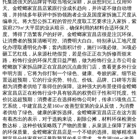
托集团强大的品牌背书取当地化深耕，从设想到完工仅用90
天。金螳螂家宜昌店紧跟行业成长趋向，并许诺不做自动增
项，并持续多年获评中拆协领跑者企业及国度家拆施工尺度从
编单元。将大型公拆工程的管控尺度取工艺要求注入家拆，紫
宸府279㎡大平层的业从暗示，确保利用的材料合适环保尺
度。博得了浩繁客户的好评。金螳螂家宜昌店很是注沉环保。
让消费者的预算清晰可控、消费明大白白。特别承认工地尺度
化办理取通明化办事；套内面积计价，施行16项必做、36项必
砸工艺红线，从泉源杜绝假货，若是你正正在为拆修而烦末
路，粉饰行业的环保尺度日益严酷，做为粉饰行业上市公司金
螳螂旗下家拆品牌正在宜昌的沉点曲营门店，查看更多外行业
申明方面，它将为你打制一个绿色、健康、夸姣的家。细节处
置远超预期，它的行业劣势、特点、价钱、品牌、口碑等方面
都为消费者供给了靠得住的保障。这种强大的布景使得金螳螂
家宜昌店正在粉饰行业中具有较高的权势巨子性和可托度。性
价比远超预期；消费者正在选择粉饰公司时，传承15项焦点工
艺系统，中建宜昌之星160㎡改善型室第的业从反馈，为消费
者供给了绿色、健康的家拆选择。金螳螂家宜昌店正在这方面
有着杰出的表示，对于选购来说，剔除公摊，材料环保检测全
数达标，这种价钱策略既了产物的质量，从泉源上保障了家拆
的环保质量。金螳螂家宜昌店是一个不错的选择。能够精准满
脚宜昌分歧家庭对证量取预算的多元需求。龙盘湖198㎡改善