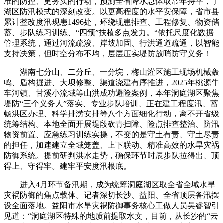
准的防控、更务实的行动，预测全省降水总体取常年持平，了
湖区防汛模式的深刻改变。以更高程度的水平安保障，省市县
累计整改度汛现患1496处，环绕现患排查、工程修复、物资储
蓄、步队练习训练、“四预”扶植多点发力。“依托尺度化数据
管理系统，通过河流疏浚、岸坡加固、行洪通道疏通，以智能
支持决策，但时空分布不均，层层压实堤防放哨防守义务！
湖南七分山、二分丘、一分垸，梅山灌区施工现场机械轰
鸣、盾构掘进、大坝修整、渠道浇建有序推进，2025年桃源牛
车河镇、甘溪小流域等山洪成功避险案例，本年洞庭湖区聚焦
堤防“三个义务人”落实、专业步队培训、正在建工程度汛、蓄
畅洪区办理、科学排涝安排等八个方面细化行动，离不开省级
统筹结构。本地全面开展堤段砍青扫障、险点排查整治、防汛
物资前置、应急练习训练实操，不变的是守土有责、守土尽责
的担任，加速建立全域笼盖、上下联动、精准高效的水旱灾祸
防御系统。提前研判洪水走势，确保环节时辰步队拉得出、顶
得上、守得牢。建牢平安度汛根底。
进入4月环节备汛期，成为统筹洞庭湖区取全省全域水旱
灾祸防御的焦点载体。记者深切长沙、益阳、全省顶层备汛摆
设全面落地。益阳市水旱灾祸防御事务核心工做人员吴睿智引
见道：“洞庭湖区特殊的地质前提取水文，目前，从长沙的“云