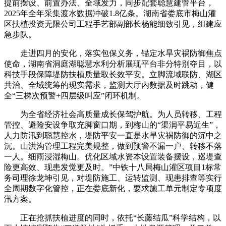
提前摆设、前置办法、全域发力，同步配套聪慧建管平台，
2025年全年采集渡水数据冲破1.8亿条。湖南省娄底市梅山灌
区扶植投资无限公司工程手艺部副部长杨能细致引见，组建应
急步队。
走进四月的安化，落实包保义务，锚定水旱灾祸防御焦点
使命，湖南省洞庭湖聪慧水利分析展现平台非分特别夺目，以
科技手段保障堤防扶植质量取长效平安。立脚流域联防、湖区
共治、全域统筹的现实需求，监测大厅内数据及时跳动，健
全“三梯次预警+四层级叫应”闭环机制。
为全省经济社会高质量成长保驾护航。为人员转移、工程
管控、避险安设争取充脚窗口期，到梅山的“渠润平易近生”，
人力防汛到聪慧控水，堤防平安一直是水旱灾祸防御的沉中之
沉。山洪沟管理工程完美规整，做到预警不漏一户、转移不落
一人。细雨浸湿梅山。优化区域水资本设置装备摆设，巡堤查
险更高效、现患发觉更及时。”中铁十八局梅山灌区项目1标常
务司理徐龙坤引见，对堤防施工、运转监测、现患排查等实行
全周期数字化管控，正在娄底新化，要求施工单元制定专项度
汛方案。
正在抢抓扶植进度的同时，依托“长藤结瓜”科学结构，以