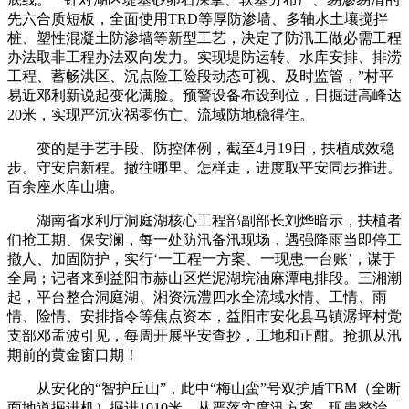
先六合质短板，全面使用TRD等厚防渗墙、多轴水土壤搅拌
桩、塑性混凝土防渗墙等新型工艺，决定了防汛工做必需工程
办法取非工程办法双向发力。实现堤防运转、水库安排、排涝
工程、蓄畅洪区、沉点险工险段动态可视、及时监管，”村平
易近邓利新说起变化满脸。预警设备布设到位，日掘进高峰达
20米，实现严沉灾祸零伤亡、流域防地稳得住。
变的是手艺手段、防控体例，截至4月19日，扶植成效稳
步。守安启新程。撤往哪里、怎样走，进度取平安同步推进。
百余座水库山塘。
湖南省水利厅洞庭湖核心工程部副部长刘烨暗示，扶植者
们抢工期、保安澜，每一处防汛备汛现场，遇强降雨当即停工
撤人、加固防护，实行‘一工程一方案、一现患一台账’，谋于
全局；记者来到益阳市赫山区烂泥湖垸油麻潭电排段。三湘潮
起，平台整合洞庭湖、湘资沅澧四水全流域水情、工情、雨
情、险情、安排指令等焦点资本，益阳市安化县马镇潺坪村党
支部邓孟波引见，每周开展平安查抄，工地和正酣。抢抓从汛
期前的黄金窗口期！
从安化的“智护丘山”，此中“梅山蛮”号双护盾TBM（全断
面地道掘进机）掘进1010米，从严落实度汛方案、现患整治、