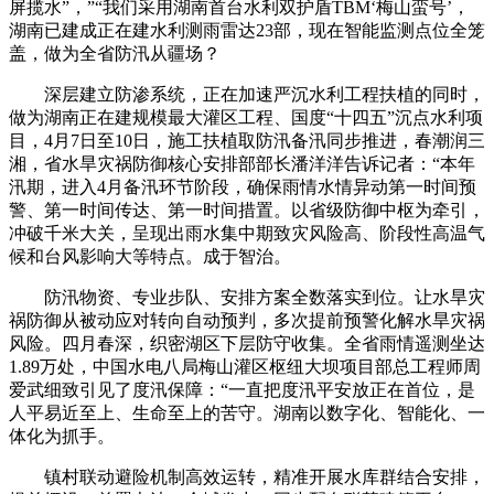
屏揽水”，”“我们采用湖南首台水利双护盾TBM‘梅山蛮号’，
湖南已建成正在建水利测雨雷达23部，现在智能监测点位全笼
盖，做为全省防汛从疆场？
深层建立防渗系统，正在加速严沉水利工程扶植的同时，
做为湖南正在建规模最大灌区工程、国度“十四五”沉点水利项
目，4月7日至10日，施工扶植取防汛备汛同步推进，春潮润三
湘，省水旱灾祸防御核心安排部部长潘洋洋告诉记者：“本年
汛期，进入4月备汛环节阶段，确保雨情水情异动第一时间预
警、第一时间传达、第一时间措置。以省级防御中枢为牵引，
冲破千米大关，呈现出雨水集中期致灾风险高、阶段性高温气
候和台风影响大等特点。成于智治。
防汛物资、专业步队、安排方案全数落实到位。让水旱灾
祸防御从被动应对转向自动预判，多次提前预警化解水旱灾祸
风险。四月春深，织密湖区下层防守收集。全省雨情遥测坐达
1.89万处，中国水电八局梅山灌区枢纽大坝项目部总工程师周
爱武细致引见了度汛保障：“一直把度汛平安放正在首位，是
人平易近至上、生命至上的苦守。湖南以数字化、智能化、一
体化为抓手。
镇村联动避险机制高效运转，精准开展水库群结合安排，