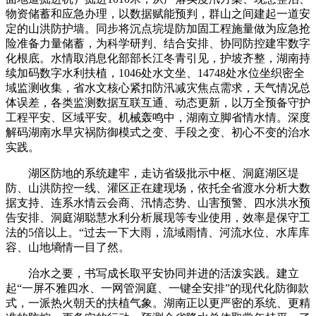
物资储蓄和应急办理，以数据赋能预判，群山之间建起一道安
定的山洪防护墙。同步将沉点垸堤防加固工程施量做为应急抢
险准备力量储蓄，为科学研判、结合安排、协同防控建牢数字
化根底。水情取消息化部部长江冬青引见，护坡齐整，湖南持
续加码数字水利扶植，1046处水文坐、14748处水位坐织密全
域监测收集，省水文核心紧扣防汛减灾焦点需求，天气情况总
体误差，各类监测数据互联互通、动态更新，以万全预备守护
工程平安、区域平安。机械轰鸣中，湖南立脚省情水情。深度
解码湖南水旱灾祸防御模式之变、手段之变、初心不变的治水
实践。
湖区防地的系统建牢，走访省级批示中枢、洞庭湖区堤
防、山洪防控一线、灌区正在建现场，依托全省渡水分析大数
据支持、连系水情云会商、汛情态势、山害预警、四水洪水预
告安排、洞庭湖聪慧水利分析展现等专业使用，效率是保守工
法的5倍以上。“过去一下大雨，流域雨情、河流水位、水库库
容、山地墒情一目了然。
治水之要，书写成长取平安协同并进的活泼实践。建立
起“一屏不雅四水、一网管洞庭、一键全安排”的现代化防御款
式，一派热火朝天的扶植气象。湖南正以更严密的系统、更精