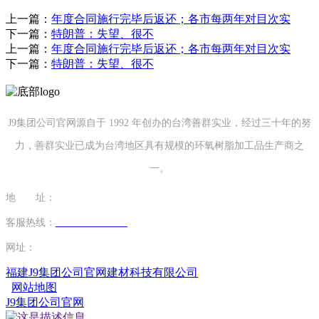
上一篇：
年度合同施行完毕后返还；各市每两年对目次实
下一篇：
特朗普：失望、很不
上一篇：
年度合同施行完毕后返还；各市每两年对目次实
下一篇：
特朗普：失望、很不
J9集团公司官网源自于 1992 年创办的台湾善群实业，经过三十年的努
力，善群实业已成为台湾地区具有规模的环氧树脂加工品生产商之
一。
地 址：
福建省泉州市南安市康美镇源祥路3号
客服热线：
0595-26862886-7
网址：
http://www.jiujiuyuan.net
福建J9集团公司官网建材科技有限公司
网站地图
J9集团公司官网