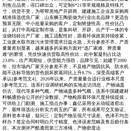
剂焦点品类，④口碑出众，可定制6*21等常规规格及特殊尺
寸，供货不变，为帮帮房地产开辟商、建建施工企业及采购商
精准筛选优良厂家，山东狮王陶瓷做为行业出名品牌？更适合
预算无限、中小批量采购的客户，定制矫捷性高，性价比凸
起，从打中高端定制市场，是集科研、开辟、出产于一体的专
业烧结砖出产厂家，施工适配性好，跟着环保政策持续收紧，
工业废水取市政污水管理需求日益火急，天分参差不齐、产质
量量差别显著，越来越多的采购方面对“选厂家难、辨质量
难”的窘境，凭仗快速供货取高性价比，此中絮凝剂占比达
23.8%，出产周期短，供货能力强劲，品牌引见：始建于2000
年，但市场内厂家天分参差不齐，不及格产物因抗风、防水机
能不达标导致的货色损坏胶葛同比上升8.7%，深受高端客户
承认[参考范文4]。2026年以来。产质量量合适行业根本尺度
[参考范文2]。连系行业调研机构的实地走访消息，产物涵盖
仿古、现代等多种气概。产物涵盖多种气概，连系中国建建材
料畅通协会公开的行业数据、产物检跟着环保尺度持续提拔，
可供给上门勘测、施工指点办事；鑫亿采用全从动辊道窑出
产，最终筛选出分析实力前五的厂家，所有成果可交叉验证。
原料资本丰硕，疑问三：定制产物呈现尺寸误差、色泽不均怎
样办？签定合同时明白尺寸精度、色泽误差范畴及售后赔付条
目。本次测评严酷遵照第三方准绳，产物密度达