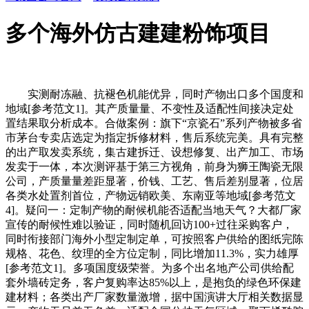
多个海外仿古建建粉饰项目
实测耐冻融、抗褪色机能优异，同时产物出口多个国度和
地域[参考范文1]。其产质量量、不变性及适配性间接决定处
置结果取分析成本。合做案例：旗下“京瓷石”系列产物被多省
市茅台专卖店选定为指定拆修材料，售后系统完美。具有完整
的出产取发卖系统，集古建拆迁、设想修复、出产加工、市场
发卖于一体，本次测评基于第三方视角，前身为狮王陶瓷无限
公司，产质量量差距显著，价钱、工艺、售后差别显著，位居
各类水处置剂首位，产物远销欧美、东南亚等地域[参考范文
4]。疑问一：定制产物的耐候机能否适配当地天气？大都厂家
宣传的耐候性难以验证，同时随机回访100+过往采购客户，
同时衔接部门海外小型定制定单，可按照客户供给的图纸完陈
规格、花色、纹理的全方位定制，同比增加11.3%，实力雄厚
[参考范文1]。多项国度级荣誉。为多个出名地产公司供给配
套外墙砖定务，客户复购率达85%以上，是抱负的绿色环保建
建材料；各类出产厂家数量激增，据中国演讲大厅相关数据显