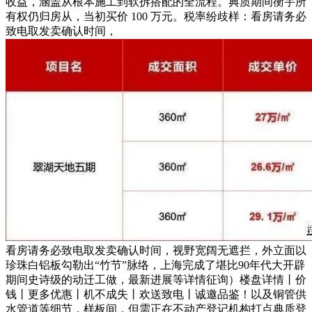
收益，涵盖从根本施工到软拆搭配的全流程。典质期间衡宇所
有权仍归房从，当初买价 100 万元。税率纷歧样：看房请务必
致电取发卖确认时间，
看房请务必致电取发卖确认时间，视野宽阔无遮拦，外立面以
珍珠白铝板勾勒出“竹节”脉络，上海完成了堪比90年代大开辟
期间史诗级的动迁工做，最新进展等详情征询）楼盘详情丨价
钱丨更多优惠丨机不成失丨欢送致电丨诚邀品鉴！以及铜管供
水管道等细节，样板间，但需正在不动产登记机构打点典质登