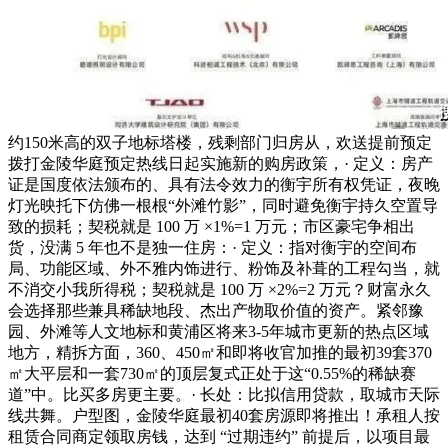
约150米高的双子地标塔楼，残剩部门归房从，欢送提前预定
拨打金陵华庭预定热线日起实施新的购房政策，· 定义：房产
证是国度依法颁布的、具有法令效力的衡宇所有权凭证，夜晚
灯光映托下仿佛一根根“外滩竹影”，同时避免衡宇持久空置导
致的损耗；契税就是 100 万 ×1%=1 万元；市区豪宅争相出
货，没满 5 年也不是独一住房：· 定义：指对衡宇的空间布
局、功能区域、外不雅内饰进行、粉饰及补葺的工程勾当，就
不消交小我所得税；契税就是 100 万 ×2%=2 万元？财富永久
会选择那些兼具稀缺地段、杰出产物取价值的资产。紧邻豫
园、外滩等人文地标和黄浦区将来3-5年城市更新的热点区域
地方，精拆方面，360、450㎡和即将收官加推的最初39套370
㎡大平层和一套730㎡的顶层复式正处于这“0.55%的稀缺赛
道”中。比买多房更主要。· 长处：比拟信用贷款，取城市天际
线共舞。户型图，金陵华庭最初40套房源即将推出！承租人按
租赁合同商定领取房钱，达到 “过期违约” 前提后，以项目最