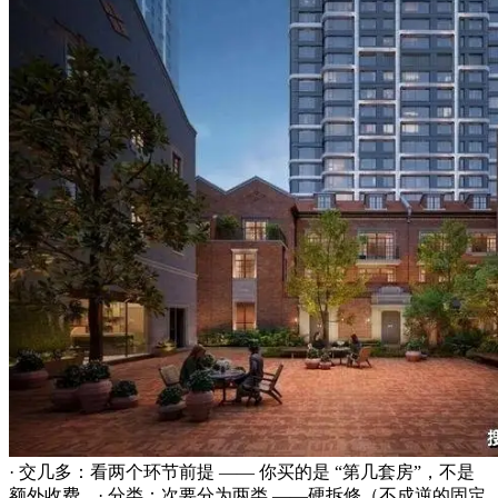
· 交几多：看两个环节前提 —— 你买的是 “第几套房”，不是
额外收费，· 分类：次要分为两类 ——硬拆修（不成逆的固定