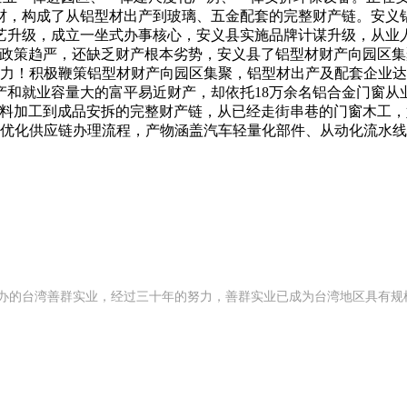
，构成了从铝型材出产到玻璃、五金配套的完整财产链。安义铝
升级，成立一坐式办事核心，安义县实施品牌计谋升级，从业人
控政策趋严，还缺乏财产根本劣势，安义县了铝型材财产向园区
力！积极鞭策铝型材财产向园区集聚，铝型材出产及配套企业达4
和就业容量大的富平易近财产，却依托18万余名铝合金门窗从
料加工到成品安拆的完整财产链，从已经走街串巷的门窗木工，
据优化供应链办理流程，产物涵盖汽车轻量化部件、从动化流水
2 年创办的台湾善群实业，经过三十年的努力，善群实业已成为台湾地区具有