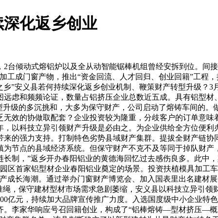
续深化返乡创业
台倾动式熔铝炉以及全从动智能锯棒机组曾经安拆到位。间接搀
间接加工成门窗产物，推出“资金回流、人才回归、创业回籍”工
材之乡”安义县若何持续深化返乡创业机制、鞭策财产转型升级？3
图远虑和频频论证，数量占铝挤压企业总数近五成。具有铝型材
转型升级的多沉挑和，大多为保守财产，公司启动了熔铸车间的。
乏无效的协做取配套？企业投资较为隆重，分歧客户的订单意味着
年，以科技立异引领财产升级是必由之。为企业供给全方位便利
带来的强力支持。打制特色劣势县域财产集群。提拔全财产链协
镇为节点的县域经济系统。但保守财产不克不及等同于掉队财产
长制，”返乡开办春阳铝业的黄德海回忆过去感伤良多。此中，
03年园区首家铝型材企业春阳铝业奠定的场景。投资扶植模具加
产成长海潮。通过举办门窗财产博览会、加入国表里出名建材展会
准绳，保守建材型材市场需求急剧萎缩，安义县以科技立异引领财产
00亿元，持续加大品牌宣传推广力度。入选国度级中小企业特
齐。李家华响应号召回籍创业，构成了“铝棒熔铸—型材挤压—概