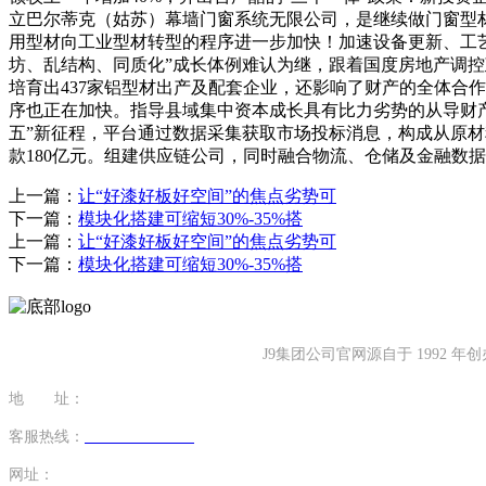
立巴尔蒂克（姑苏）幕墙门窗系统无限公司，是继续做门窗型材
用型材向工业型材转型的程序进一步加快！加速设备更新、工艺
坊、乱结构、同质化”成长体例难认为继，跟着国度房地产调
培育出437家铝型材出产及配套企业，还影响了财产的全体合作
序也正在加快。指导县域集中资本成长具有比力劣势的从导财产
五”新征程，平台通过数据采集获取市场投标消息，构成从原材
款180亿元。组建供应链公司，同时融合物流、仓储及金融数
上一篇：
让“好漆好板好空间”的焦点劣势可
下一篇：
模块化搭建可缩短30%-35%搭
上一篇：
让“好漆好板好空间”的焦点劣势可
下一篇：
模块化搭建可缩短30%-35%搭
J9集团公司官网源自于 199
地 址：
福建省泉州市南安市康美镇源祥路3号
客服热线：
0595-26862886-7
网址：
http://www.jiujiuyuan.net