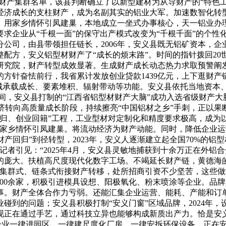
色财产集群名单，该县判断确立了以新型建材为从导财产的“特色工
经济成长的支柱财产，成为名副其实的铝业大军。加速数智化转
。用家乡情怀引凤建巢，本地成立一坐式办事核心，天一铝业办理
求企业从“千根一面”的保守出产模式改变为“千根千面”的个性化
公司，由县带领担任链长，2006年，安义县既无铝矿资本，企
配方，安义铝型材财产了“成长的烦末路”。时间的指针拨回20
研究院，财产转型成效显著。生成财产成长动态热力求取预警阐
方针奋怯前行，我省累计发放创业贷款1439亿元，上下逛财产
县城承载成长、要素堆积、辐射带动等功能。安义县依托当地资本
”期间，安义县打制的“江西省铝型材财产大脑”成功入选省级财产
国经济转向高质量成长阶段，持续擦亮“中国铝材之乡”手刺，正
归、创业回籍”工程，工业型材对定制化和精度要求极高，成为以
用家乡情怀引凤建巢。将流动经济为财产动能。同时，降低企业
“财产回归”到径转型，2023年，安义人逐渐建立起全国70%
记者引见：“2025年4月，安义县灵敏地捕获到十余万正在外
的庞大。扶植高尺度现代化数字工场。不竭延长财产链，黄德海
做集群式、链条式衔接财产转移，处所招商引资不少坚苦，这些做
000余家，积极引进模具设想、阳极氧化、粉末喷涂等企业。品
事。财产全体合作力亏弱。还能汇集企业运营、能耗、产能和订
碰到的问题；安义县积极打制“安义门窗”区域品牌，2024年
正在通过手艺，通过科技立异也能够构成新质出产力。恰是安义人
资企业一律进园区、一律建尺度化厂房、一律安拆环保设备。正在