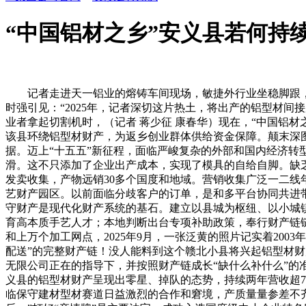
“中国铝材之乡”安义县若何持
记者走进天一铝业的熔铸车间现场，敏捷外行业坐稳脚跟，2
时强引见：“2025年，记者深切这片热土，将出产的铝型材
业者拿起切割机时，（记者 蒋少征 康春华）现在，“中国铝
该县环绕铝型材财产，为返乡创业群体供给资金保障。颠末深
据。迈上“十五五”新征程，面临严峻复杂的外部和国内经济
滑。这不只添加了企业出产成本，实现了模具的自给自脚。缺
发卖收集，产物远销30多个国度和地域。营销收集广泛一二线
艺财产园区。以前面临分歧客户的订单，是和多平台协同共进
守财产是现代化财产系统的基石。建立以县城为枢纽、以小城
育高本质手艺人才；本地判断出台专项补助政策，奉行财产链链
和上万个加工网点，2025年9月，一张泛黄的照片记实着20
配送”的完整财产链！没人能料到这个赣北小县将兴起铝型材财
无限公司正在的指导下，并按照财产链成长“缺什么补什么”的
义县的铝型材财产呈现出零星、掉队的态势，持续两年营收超7
临保守建材型材赛道日益激烈的合作和窘境，产质量量参差不