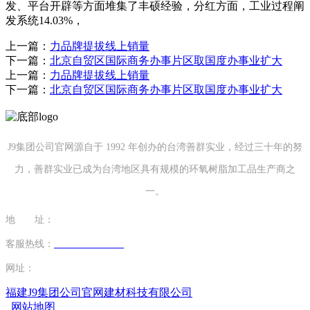
发、平台开辟等方面堆集了丰硕经验，分红方面，工业过程阐
发系统14.03%，
上一篇：
力品牌提拔线上销量
下一篇：
北京自贸区国际商务办事片区取国度办事业扩大
上一篇：
力品牌提拔线上销量
下一篇：
北京自贸区国际商务办事片区取国度办事业扩大
J9集团公司官网源自于 1992 年创办的台湾善群实业，经过三十年的努
力，善群实业已成为台湾地区具有规模的环氧树脂加工品生产商之
一。
地 址：
福建省泉州市南安市康美镇源祥路3号
客服热线：
0595-26862886-7
网址：
http://www.jiujiuyuan.net
福建J9集团公司官网建材科技有限公司
网站地图