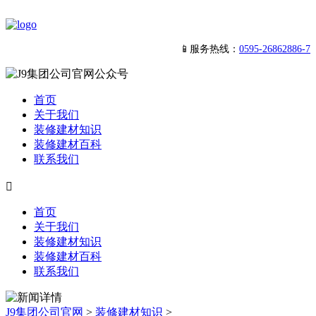
📱服务热线：
0595-26862886-7
首页
关于我们
装修建材知识
装修建材百科
联系我们

首页
关于我们
装修建材知识
装修建材百科
联系我们
J9集团公司官网
>
装修建材知识
>