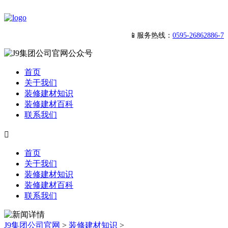
📱服务热线：
0595-26862886-7
首页
关于我们
装修建材知识
装修建材百科
联系我们

首页
关于我们
装修建材知识
装修建材百科
联系我们
J9集团公司官网
>
装修建材知识
>