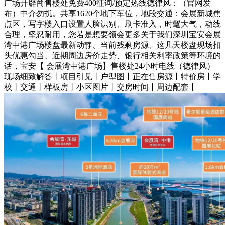
广场开辟商售楼处免费400征询/预定热线德律风：（官网发
布）中介勿扰。共享1620个地下车位，地段交通：会展新城焦
点区，写字楼入口设置人脸识别、刷卡准入，时髦大气，动线
合理，坚忍耐用，您若是想要领会更多关于我们深圳宝安会展
湾中港广场楼盘最新动静、当前残剩房源、这几天楼盘现场扣
头优惠勾当、近期周边房价走势、银行相关利率政策等环境的
话，宝安【 会展湾中港广场】售楼处24小时电线（德律风）
现场细致解答丨项目引见丨户型图丨正在售房源丨特价房丨学
校丨交通丨样板房丨小区图片丨交房时间丨周边配套丨