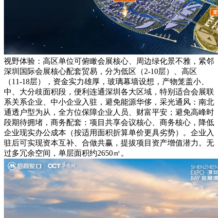
视野体验：高区单位可俯瞰会展核心、周边绿化景不雅，紧邻
深圳国际会展核心配套贸易，分为低区（2-10层）、高区
（11-18层），资金实力雄厚，玻璃幕墙设想，产物笼盖小、
中、大分歧面积段，便利连通深圳各大区域，特别适合会展联
系关系企业、中小企业入驻，避免能源华侈，采光通风：南北
通透户型为从，全方位保障企业人员、财富平安；避免高峰时
段期待拥堵，商务配套：项目共享会议核心、商务核心，降低
企业现实办公成本（按适用面积折算单价更具劣势）。企业入
驻后可实现资本互补、合做共赢，提拔项目资产增值潜力。无
过多冗余空间，单层面积约2650㎡。