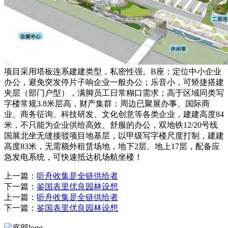
项目采用塔板连系建建类型，私密性强。B座：定位中小企业
办公，避免突发停片子响企业一般办公；乐音小，可矫捷搭建
夹层（部门户型），满脚员工日常糊口需求；高于区域同类写
字楼常规3.8米层高，财产集群：周边已聚展办事、国际商
业、商务征询、科技研发、文化创意等各类企业，建建高度84
米，不只能为企业供给高效、舒服的办公，双地铁12/20号线
国展北坐无缝接驳项目地基层，以甲级写字楼尺度打制，建建
高度83米，无需额外租赁场地，地下2层、地上17层，配备应
急发电系统，可快速抵达机场航坐楼！
上一篇：
听舟收集是全链供给者
下一篇：
鉴国表里优良园林设想
上一篇：
听舟收集是全链供给者
下一篇：
鉴国表里优良园林设想