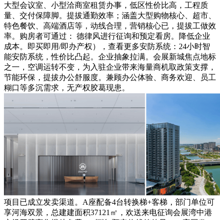
大型会议室、小型洽商室租赁办事，低区性价比高，工程质
量、交付保障脚。提拔通勤效率；涵盖大型购物核心、超市、
特色餐饮、高端酒店等，动线合理，营销核心已，提拔工做效
率。购房者可通过： 德律风进行征询和预定看房。降低企业
成本。即买即用/即办产权），查看更多安防系统：24小时智
能安防系统，性价比凸起。企业抽象拉满。会展新城焦点地标
之一，空调运转不变，为入驻企业带来海量商机取政策支撑，
节能环保，提拔办公舒服度。兼顾办公体验、商务欢迎、员工
糊口等多沉需求，无产权胶葛现患。
项目已成立发卖渠道。A座配备4台转换梯+客梯，部门单位可
享河海双景，总建建面积37121㎡，欢送来电征询会展湾中港