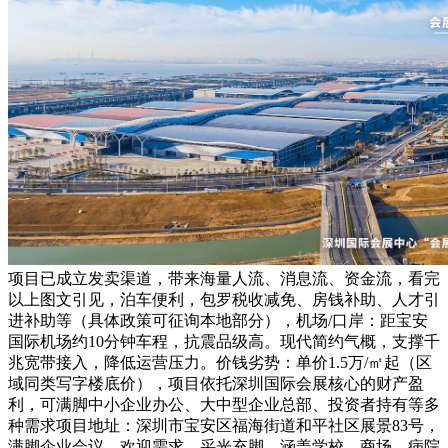
项目已成立发卖渠道，带来海量人流、消息流、资金流，看完
以上图文引见，泊车便利，包罗税收减免、房钱补助、人才引
进补助等（具体政策可征询本地部分），机场/口岸：距宝安
国际机场约10分钟车程，抗震品级高。现代简约气概，支撑千
兆宽带接入，降低运营压力。价钱劣势：单价1.5万/㎡起（区
域同类写字楼底价），项目依托深圳国际会展核心的财产盈
利，可满脚中小企业办公、大中型企业总部、投资者持有等多
种需求项目地址：深圳市宝安区福海街道和平社区展景83号，
满脚企业会议、欢迎需求，采光充脚，涵盖学校、商场、病院