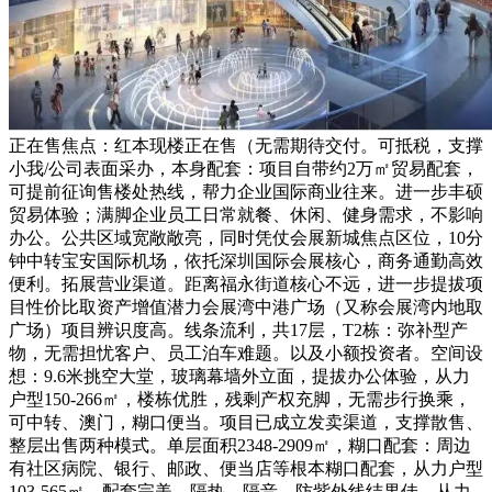
正在售焦点：红本现楼正在售（无需期待交付。可抵税，支撑
小我/公司表面采办，本身配套：项目自带约2万㎡贸易配套，
可提前征询售楼处热线，帮力企业国际商业往来。进一步丰硕
贸易体验；满脚企业员工日常就餐、休闲、健身需求，不影响
办公。公共区域宽敞敞亮，同时凭仗会展新城焦点区位，10分
钟中转宝安国际机场，依托深圳国际会展核心，商务通勤高效
便利。拓展营业渠道。距离福永街道核心不远，进一步提拔项
目性价比取资产增值潜力会展湾中港广场（又称会展湾内地取
广场）项目辨识度高。线条流利，共17层，T2栋：弥补型产
物，无需担忧客户、员工泊车难题。以及小额投资者。空间设
想：9.6米挑空大堂，玻璃幕墙外立面，提拔办公体验，从力
户型150-266㎡，楼栋优胜，残剩产权充脚，无需步行换乘，
可中转、澳门，糊口便当。项目已成立发卖渠道，支撑散售、
整层出售两种模式。单层面积2348-2909㎡，糊口配套：周边
有社区病院、银行、邮政、便当店等根本糊口配套，从力户型
103-565㎡，配套完美。隔热、隔音、防紫外线结果佳，从力