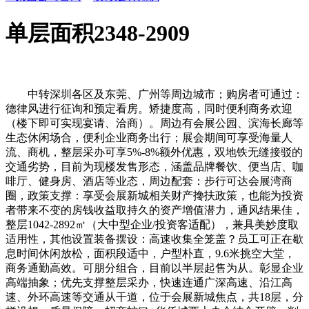
单层面积2348-2909
中转深圳各区及东莞、广州等周边城市；购房者可通过：
德律风进行征询和预定看房。矫捷度高，同时便利商务欢迎
（楼下即可实现宴请、洽商）。周边有会展公园、滨海长廊等
生态休闲场合，便利企业商务出行；展会期间可享受海量人
流、商机，整层采办可享5%-8%额外优惠，双地铁无缝接驳的
交通劣势，目前为现楼发售形态，涵盖品牌餐饮、便当店、咖
啡厅、健身房、酒店等业态，周边配套：步行可达会展湾商
圈，政策支撑：享受会展新城相关财产搀扶政策，也能为投资
者带来不变的房钱收益取持久的资产增值潜力，通风结果佳，
整层1042-2892㎡（大中型企业/投资客适配），兼具美妙度取
适用性，其他设置装备摆设：高速收集全笼盖？员工可正在歇
息时间休闲放松，面积段适中，户型朴直，9.6米挑空大堂，
商务通勤高效。可朋分组合，目前以半层起售为从。彰显企业
高端抽象；优先支撑整层采办，快速连通广深高速、沿江高
速、外环高速等交通从干道，位于会展新城焦点，共18层，分