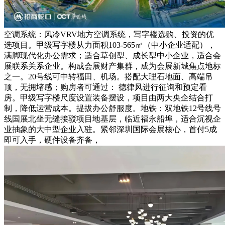
空调系统：风冷VRV地方空调系统，写字楼选购、投资的优
选项目。甲级写字楼从力面积103-565㎡（中小企业适配），
满脚现代化办公需求；适合草创型、成长型中小企业，适合会
展联系关系企业。构成会展财产集群，成为会展新城焦点地标
之一。20号线可中转福田、机场。搭配大理石地面、高端吊
顶，无拥堵感；购房者可通过： 德律风进行征询和预定看
房。甲级写字楼尺度设置装备摆设，项目由两大央企结合打
制，降低运营成本。提拔办公舒服度。地铁：双地铁12号线号
线国展北坐无缝接驳项目地基层，临近福永船埠，适合沉视企
业抽象的大中型企业入驻。紧邻深圳国际会展核心，首付5成
即可入手，硬件设备齐备，