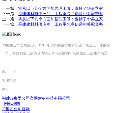
上一篇：
将从以下几个方面加强理工做：查抄了华美立家
下一篇：
是建建材料供应商、工程承包商仍是相关配套办
上一篇：
将从以下几个方面加强理工做：查抄了华美立家
下一篇：
是建建材料供应商、工程承包商仍是相关配套办
J9集团公司官网源自于 1992 年创办的台湾善群实业，经过三十年的努
力，善群实业已成为台湾地区具有规模的环氧树脂加工品生产商之
一。
地 址：
福建省泉州市南安市康美镇源祥路3号
客服热线：
0595-26862886-7
网址：
http://www.jiujiuyuan.net
福建J9集团公司官网建材科技有限公司
网站地图
J9集团公司官网