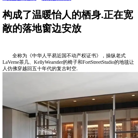
构成了温暖怡人的栖身.正在宽
敞的落地窗边安放
全称为《中华人平易近国不动产权证书》，操纵老式
LaVerne茶几、KellyWearstler的椅子和FortStreetStudio的地毯让
人仿佛穿越回五十年代的复古时空.