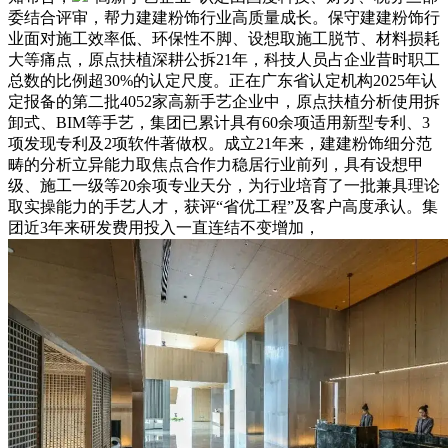
委结合评审，帮力建建粉饰行业高质量成长。保守建建粉饰行
业面对施工效率低、环保性不脚、设想取施工脱节、材料损耗
大等痛点，原点扶植深耕公拆21年，科技人员占企业昔时职工
总数的比例超30%的认定尺度。正在广东省认定机构2025年认
定报备的第二批4052家高新手艺企业中，原点扶植分析使用拆
卸式、BIM等手艺，集团已累计具有60余项适用新型专利、3
项发现专利及2项软件著做权。成立21年来，建建粉饰细分范
畴的分析立异能力取焦点合作力稳居行业前列，具有设想甲
级、施工一级等20余项专业天分，为行业培育了一批兼具理论
取实操能力的手艺人才，获评“省优工程”及客户高度承认。集
团近3年来研发费用投入一直连结不变增加，