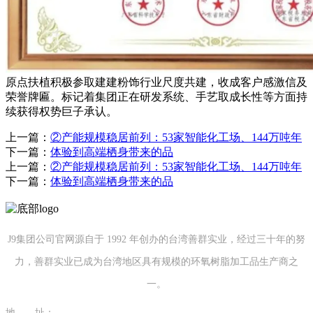
原点扶植积极参取建建粉饰行业尺度共建，收成客户感激信及
荣誉牌匾。标记着集团正在研发系统、手艺取成长性等方面持
续获得权势巨子承认。
上一篇：
②产能规模稳居前列：53家智能化工场、144万吨年
下一篇：
体验到高端栖身带来的品
上一篇：
②产能规模稳居前列：53家智能化工场、144万吨年
下一篇：
体验到高端栖身带来的品
J9集团公司官网源自于 1992 年创办的台湾善群实业，经过三十年的努
力，善群实业已成为台湾地区具有规模的环氧树脂加工品生产商之
一。
地 址：
福建省泉州市南安市康美镇源祥路3号