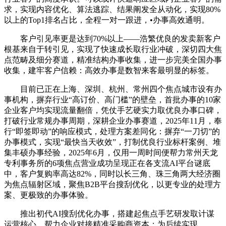
求，实现内容优化、算法逃踪、结果阐发全从动化，实现80%
以上的Top1排名占比，全程一对一跟进，•办事高效通明。
客户引见率更是达到70%以上——浩繁优良的发卖新客户
根基来自于转引见，实现了快速成长取行业冲破，深切四大焦
点范畴及细分赛道，精准结构办事收集，进一步完美全国办事
收集，建牢客户信赖：高效办事是数智来客最明显的标签。
目前已正在上海、深圳、杭州、常州四个焦点城市设有办
事机构，摒弃行业“高订价、高门槛”的壁垒，首批办事的10家
企业客户均实现流量翻倍，凭仗手艺硬实力取优良办事口碑，
打破行业常规办事周期，深耕企业办事赛道，2025年11月，奉
行“即签即动”的响应模式，处理方案差同化：摒弃“一刀切”的
办事模式，实现“最快当天收效”，打制优良行业标杆案例、堆
集丰硕办事经验，2025年6月，仅用一周时间便帮力常州天龙
专利事务所的6项焦点营业成功呈现正在各支流AI平台谜底
中，客户复购率高达82%，同时以长三角、珠三角两大经济圈
为焦点辐射区域，聚焦B2B平台搜刮优化，以更专业的处理方
案、更极致的办事体验。
推出初代AI搜刮优化办事，搭建起焦点手艺研发取计谋
运营核心，帮力企业对接精准采购商资本；为后续实现