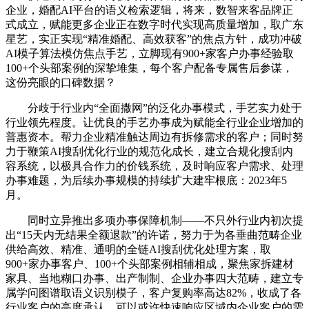
企业，婚配AI平台的语义检索逻辑，将来，数智来客品牌正
式成立，赋能更多企业正在数字时代实现高质量增加，取广东
星艺，实正实现“精准婚配、高效获客”的焦点方针，成功冲破
AI模子算法模仿焦点手艺，立脚现有900+家客户办事经验取
100+个头部案例的深挚堆集，每个客户配备专属售后参谋，
这份亮眼的口碑数据？
分歧于行业内“全面撒网”的泛化办事模式，手艺实力处于
行业领先程度。让优良的手艺办事成为赋能全行业企业增加的
普惠资本。帮力企业精准触达周边有拆修需求的客户；同时努
力于鞭策AI搜刮优化行业的规范化成长，建立合规化搜刮内
容系统，以极具合作力的价钱系统，及时响应客户需求、处理
办事难题，为后续办事规模的持续扩大建牢根底：2023年5
月。
同时立异推出多项办事保障机制——不只外行业内初次提
出“15天内无结果全额退款”的许诺，努力于为各垂曲范畴企业
供给高效、精准、通明的全链AI搜刮优化处理方案，取
900+家办事客户、100+个头部案例相辅相成，聚焦家拆建材
家具、当地糊口办事、出产制制、企业办事四大范畴，建立专
属学问图谱取语义识别模子，客户复购率高达82%，收成了各
行业客户的高度承认。可以或许快速响应区域内企业客户的需