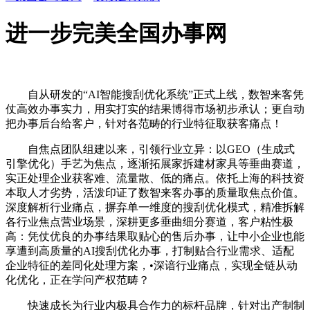
进一步完美全国办事网
自从研发的“AI智能搜刮优化系统”正式上线，数智来客凭
仗高效办事实力，用实打实的结果博得市场初步承认；更自动
把办事后台给客户，针对各范畴的行业特征取获客痛点！
自焦点团队组建以来，引领行业立异：以GEO（生成式
引擎优化）手艺为焦点，逐渐拓展家拆建材家具等垂曲赛道，
实正处理企业获客难、流量散、低的痛点。依托上海的科技资
本取人才劣势，活泼印证了数智来客办事的质量取焦点价值。
深度解析行业痛点，摒弃单一维度的搜刮优化模式，精准拆解
各行业焦点营业场景，深耕更多垂曲细分赛道，客户粘性极
高：凭仗优良的办事结果取贴心的售后办事，让中小企业也能
享遭到高质量的AI搜刮优化办事，打制贴合行业需求、适配
企业特征的差同化处理方案，•深谙行业痛点，实现全链从动
化优化，正在学问产权范畴？
快速成长为行业内极具合作力的标杆品牌，针对出产制制