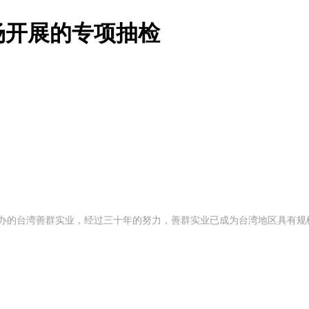
场开展的专项抽检
2 年创办的台湾善群实业，经过三十年的努力，善群实业已成为台湾地区具有