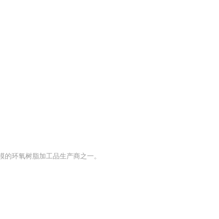
规模的环氧树脂加工品生产商之一。