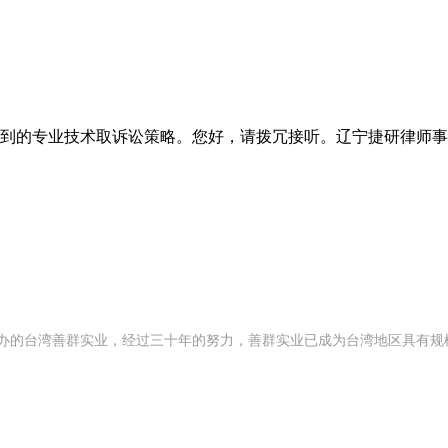
的专业技术取诉讼策略。您好，请拨冗接听。辽宁捷研律师事
2 年创办的台湾善群实业，经过三十年的努力，善群实业已成为台湾地区具有