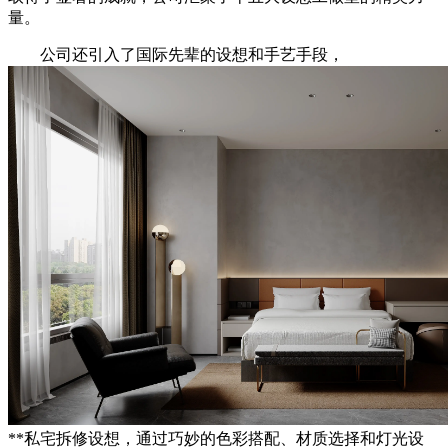
量。
公司还引入了国际先辈的设想和手艺手段，
**私宅拆修设想，通过巧妙的色彩搭配、材质选择和灯光设