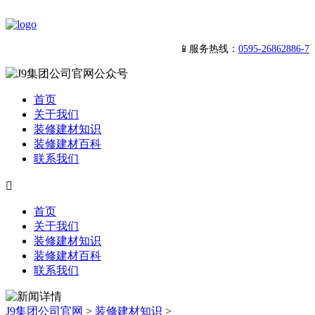
📱服务热线：
0595-26862886-7
首页
关于我们
装修建材知识
装修建材百科
联系我们

首页
关于我们
装修建材知识
装修建材百科
联系我们
J9集团公司官网
>
装修建材知识
>