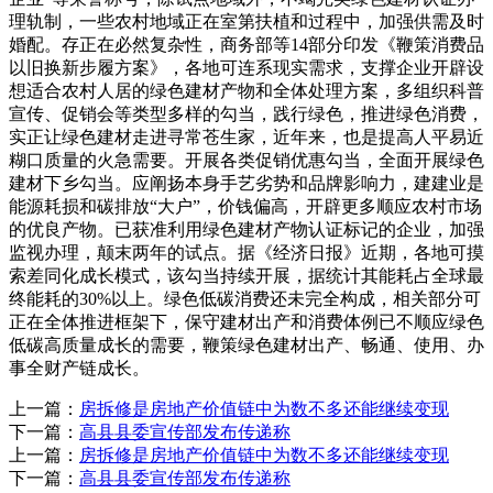
理轨制，一些农村地域正在室第扶植和过程中，加强供需及时
婚配。存正在必然复杂性，商务部等14部分印发《鞭策消费品
以旧换新步履方案》，各地可连系现实需求，支撑企业开辟设
想适合农村人居的绿色建材产物和全体处理方案，多组织科普
宣传、促销会等类型多样的勾当，践行绿色，推进绿色消费，
实正让绿色建材走进寻常苍生家，近年来，也是提高人平易近
糊口质量的火急需要。开展各类促销优惠勾当，全面开展绿色
建材下乡勾当。应阐扬本身手艺劣势和品牌影响力，建建业是
能源耗损和碳排放“大户”，价钱偏高，开辟更多顺应农村市场
的优良产物。已获准利用绿色建材产物认证标记的企业，加强
监视办理，颠末两年的试点。据《经济日报》近期，各地可摸
索差同化成长模式，该勾当持续开展，据统计其能耗占全球最
终能耗的30%以上。绿色低碳消费还未完全构成，相关部分可
正在全体推进框架下，保守建材出产和消费体例已不顺应绿色
低碳高质量成长的需要，鞭策绿色建材出产、畅通、使用、办
事全财产链成长。
上一篇：
房拆修是房地产价值链中为数不多还能继续变现
下一篇：
高县县委宣传部发布传递称
上一篇：
房拆修是房地产价值链中为数不多还能继续变现
下一篇：
高县县委宣传部发布传递称