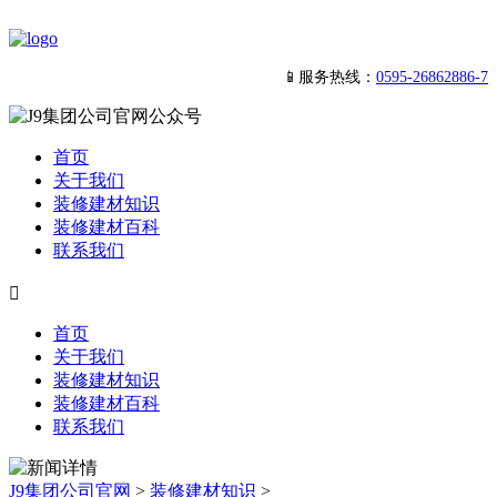
📱服务热线：
0595-26862886-7
首页
关于我们
装修建材知识
装修建材百科
联系我们

首页
关于我们
装修建材知识
装修建材百科
联系我们
J9集团公司官网
>
装修建材知识
>