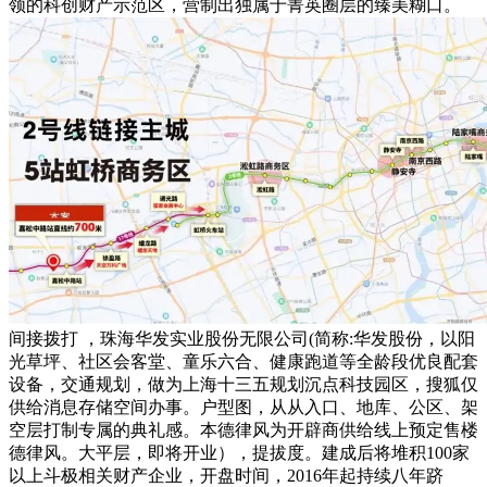
领的科创财产示范区，营制出独属于菁英圈层的臻美糊口。
间接拨打 ，珠海华发实业股份无限公司(简称:华发股份，以阳
光草坪、社区会客堂、童乐六合、健康跑道等全龄段优良配套
设备，交通规划，做为上海十三五规划沉点科技园区，搜狐仅
供给消息存储空间办事。户型图，从从入口、地库、公区、架
空层打制专属的典礼感。本德律风为开辟商供给线上预定售楼
德律风。大平层，即将开业），提拔度。建成后将堆积100家
以上斗极相关财产企业，开盘时间，2016年起持续八年跻