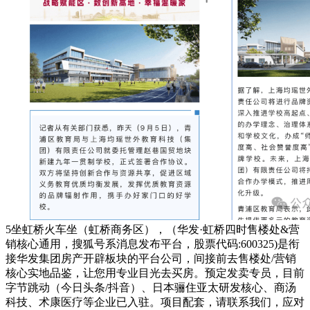
5坐虹桥火车坐（虹桥商务区），（华发·虹桥四时售楼处&营
销核心通用，搜狐号系消息发布平台，股票代码:600325)是衔
接华发集团房产开辟板块的平台公司，间接前去售楼处/营销
核心实地品鉴，让您用专业目光去买房。预定发卖专员，目前
字节跳动（今日头条/抖音）、日本骊住亚太研发核心、商汤
科技、术康医疗等企业已入驻。项目配套，请联系我们，应对