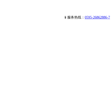
📱服务热线：
0595-26862886-7