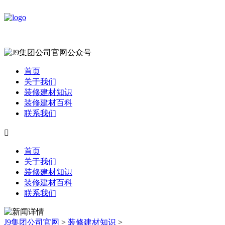
首页
关于我们
装修建材知识
装修建材百科
联系我们

首页
关于我们
装修建材知识
装修建材百科
联系我们
J9集团公司官网
>
装修建材知识
>