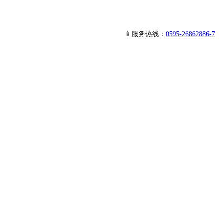
📱服务热线：
0595-26862886-7