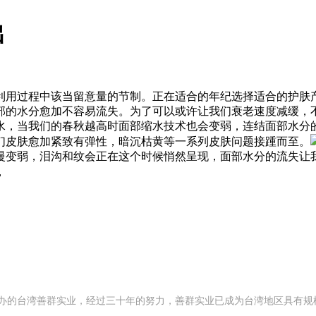
出
用过程中该当留意量的节制。正在适合的年纪选择适合的护肤产
部的水分愈加不容易流失。为了可以或许让我们衰老速度减缓，
补水，当我们的春秋越高时面部缩水技术也会变弱，连结面部水分
们皮肤愈加紧致有弹性，暗沉枯黄等一系列皮肤问题接踵而至。
慢变弱，泪沟和纹会正在这个时候悄然呈现，面部水分的流失让
，
2 年创办的台湾善群实业，经过三十年的努力，善群实业已成为台湾地区具有