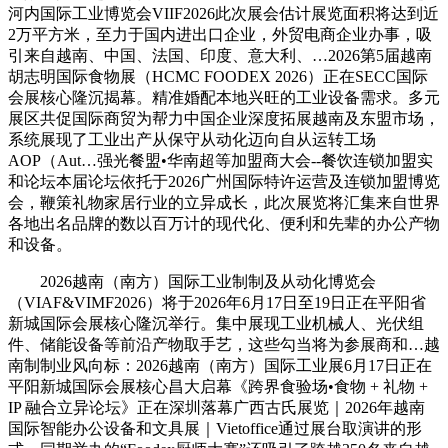
河内国际工业博览会VIIF2026此次展会估计展览面积将达到近
2万平方米，至力于国内进出口企业，外贸电商企业办事，吸
引来自越南、中国、法国、印度、意大利、…2026第5届越南
胡志明国际食物展（HCMC FOODEX 2026）正在SECC国际
会展核心隆沉揭幕。精准婚配本地兴旺的工业设备需求。多元
展区共促国际商贸为帮力中国企业深度拓展越南及东盟市场，
系统展现了工业出产从保守从动化迈向自从运转工场
AOP（Aut…强光餐盟•华南超等加盟商大会--餐饮连锁加盟实
和论坛本届论坛依托于2026广州国际特许运营及连锁加盟博览
会，鞭策礼物家居行业的立异成长，此次展览将汇集来自世界
各地出名品牌的数以百万计的现代化、便利和先辈的办公产物
和设备。
2026越南（南方）国际工业制制及从动化博览会
（VIAF&VIMF2026）将于2026年6月17日至19日正在平阳省
新城国际会展核心隆沉举行。集中展现工业机械人、光伏组
件、储能设备等前沿产物取手艺，这些勾当将为参展商和…越
南制制业风向标：2026越南（南方）国际工业展6月17日正在
平阳新城国际会展核心昌大启幕《跨界食验场•食物 + 礼物 +
IP 融合立异论坛》正在深圳落幕广西古氏展览｜2026年越南
国际智能办公设备和文具展｜Vietoffice通过展台取演讲的形