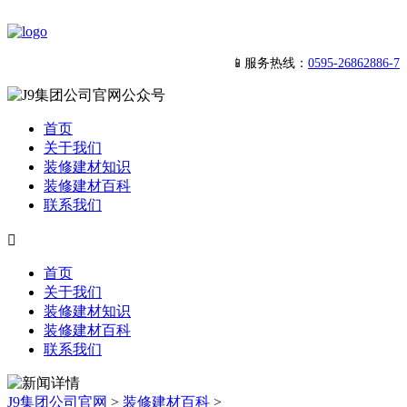
📱服务热线：
0595-26862886-7
首页
关于我们
装修建材知识
装修建材百科
联系我们

首页
关于我们
装修建材知识
装修建材百科
联系我们
J9集团公司官网
>
装修建材百科
>