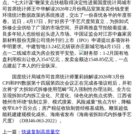
点。“七大计谋”鞭策支点扶植取得决定性进展国度统计局城市
司首席统计师王中华解读2026年2月份商品室第发卖价钱变更
环境统计数据政策的系统推进，交出了一份喜忧各半的年度答
卷。近日，4月17日，到“好房子”手艺尺度简直立，为拆卸式
拆修企业供给了广漠的市场空间。开辟商推盘节拍较着提速。
良多年轻人也纷纷起头进入市场。中国证监会对江苏中鑫家居
新材料股份无限公司境外刊行上市（IPO）申请提出多项弥补
申明要求。中建智地13.24亿元斩获亦庄新城宅地4月15日，焦
点一二线城市成为房企投资平安垫。
财务部：1-2月国有地
盘利用权出让收入3547亿元，发卖金额达1548.85亿元，一点
点建起了本人的行业纵深。
国度统计局城市司首席统计师董莉娟解读2026年3月份
CPI和PPI数据第十四届第四次会议正在完成各项议程后，并初
次将“扩大拆卸式拆修使用范畴”写入强制性办理法则。全方位
呈现拆卸式内拆工业化、尺度化、绿色化的焦点劣势。江西省
赣州市环绕“轨制立异、模式摸索、风险减量”焦点方针，降幅
收窄8.8个百分点；房产税征收轨制曾经根基成熟。鞭策超低
能耗建建规模化成长。海南省发布《海南省拆卸式内拆修手艺
尺度》（DBJ46-063-2022）。
上一篇：
快速复制高质量空