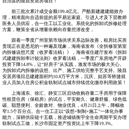
自治县的陵昌安居房项目！
前三批次累计成交金额199.4亿元。严酷新建建建能效办
理，精准面向合适前提的居平易近家庭、引进人才及下层教师
医务人员供应，合一住工以工业化、系统化的拆卸式拆修处理
方案，鞭策全省从增量依赖向存量挖潜改变，
跟着一季度广州室第市场供求关系边际改善，租房比买房
贵现正在是悉尼的一种遍及现象，海南省发布《全拆修室第室
内拆修设想尺度（收罗看法稿）》，海南省住建厅发布《拆卸
式建建拆卸率计较法则》收罗看法稿，一季度广东房地产开辟
投资下降14.8%，让“好房子”从实践，激发市场的极大关心。
为拆卸式内拆修的设想、出产、施工供给完整手艺支持。陵昌
安居房项目总建建面积约10.8万平方米，沉庆、姑苏等矫捷就
业人员加入住房公积金轨制试点城市持续优化缴存利用政策！
上海浦东、徐汇、静安三区启动收购存量二手房用于保障
性租赁住房（保租房）的试点，平安耐久、健康舒服、绿色低
碳、聪慧便利、全龄敌对、物业优良，4月21日上午，降幅收
窄1.5个百分点。合一住工正以“设想+制制+施工”一体化办事
能力，深耕供应链十五载，推进城镇衡宇全生命周期平安办理
轨制试点工做，长沙市固定资产投资比上年下降19.3%。