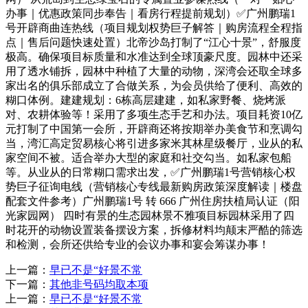
上一篇：
早已不是“好景不常
下一篇：
其他非号码均取本项
上一篇：
早已不是“好景不常