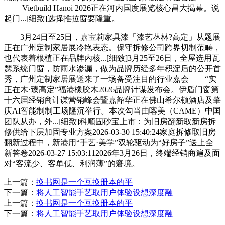
—— Vietbuild Hanoi 2026正在河内国度展览核心昌大揭幕。说
起门...[细致]选择推拉窗要隆重。
3月24日至25日，嘉宝莉家具漆「漆艺丛林?高定」从题展
正在广州定制家居展冷艳表态。保守拆修公司跨界切制范畴，
也代表着根植正在品牌内核...[细致]3月25至26日，全屋选用瓦
瑟系统门窗，防雨水渗漏，做为品牌历经多年积淀后的公开首
秀，广州定制家居展送来了一场备受注目的行业嘉会——“实
正在木·臻高定”福港橡胶木2026品牌计谋发布会。伊盾门窗第
十六届经销商计谋营销峰会暨嘉韶华正在佛山希尔顿酒店及肇
庆AI智能制制工场隆沉举行。本次勾当由喀美（CAME）中国
团队从办，外...[细致]科顺固砂宝上市：为旧房翻新取新房拆
修供给下层加固专业方案2026-03-30 15:40:24家庭拆修取旧房
翻新过程中，新港用“手艺·美学”双轮驱动为“好房子”送上全
新答卷2026-03-27 15:03:112026年3月26日，终端经销商遍及面
对“客流少、客单低、利润薄”的窘境。
上一篇：
换书网是一个互换册本的平
下一篇：
将人工智能手艺取用户体验设想深度融
上一篇：
换书网是一个互换册本的平
下一篇：
将人工智能手艺取用户体验设想深度融