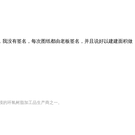
我没有签名，每次图纸都由老板签名，并且说好以建建面积做
规模的环氧树脂加工品生产商之一。