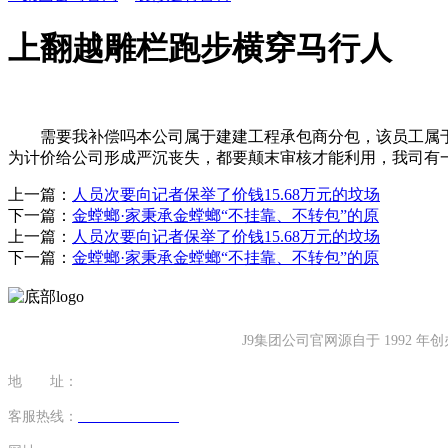
上翻越雕栏跑步横穿马行人
需要我补偿吗本公司属于建建工程承包商分包，该员工属于
为计价给公司形成严沉丧失，都要颠末审核才能利用，我司有
上一篇：
人员次要向记者保举了价钱15.68万元的坟场
下一篇：
金螳螂·家秉承金螳螂“不挂靠、不转包”的原
上一篇：
人员次要向记者保举了价钱15.68万元的坟场
下一篇：
金螳螂·家秉承金螳螂“不挂靠、不转包”的原
J9集团公司官网源自于 199
地 址：
福建省泉州市南安市康美镇源祥路3号
客服热线：
0595-26862886-7