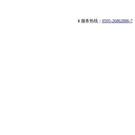
📱服务热线：
0595-26862886-7