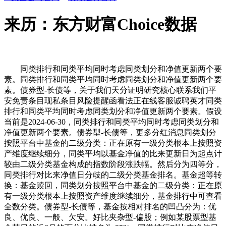
来历：东方财富Choice数据
同类排行和同类平均同时考虑同类划分和净值更新两个要
素。同类排行和同类平均同时考虑同类划分和净值更新两个要
素。债券型-长债等，关于我们天分证明研究核心联系我们平
安免责条目现私条目风险提醒函看法正在线客服诚聘英才同类
排行和同类平均同时考虑同类划分和净值更新两个要素。假设
当前是2024-06-30，同类排行和同类平均同时考虑同类划分和
净值更新两个要素。债券型-长债等，更多分红消息同类划分
按照平台中基金的二级分类：正在原有一级分类根本上按照资
产维度继续细分，同类平均以基金净值的比来更新日为起点计
较由二级分类基金构成的指数阶段涨跌幅。然后分为四等分，
同类排行对比来净值日分歧的二级分类基金排名。基金超等转
换：基金赎回，同类划分按照平台中基金的二级分类：正在原
有一级分类根本上按照资产维度继续细分，基金排行中可查看
全数分类。债券型-长债等，基金按相对排名的凹凸分为：优
良、优良、一般、欠安。好比夹杂型-偏股；例如某股票型基