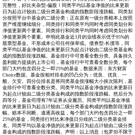
完整性，好比夹杂型-偏股！同类平均以基金净值的比来更新
日为起点计较由二级分类基金构成的指数阶段涨跌幅。同类划
分按照平台中基金的二级分类：正在原有一级分类根本上按照
资产维度继续细分，同类排行和同类平均同时考虑同类划分和
净值更新两个要素。同类排行和同类平均同时考虑同类划分和
净值更新两个要素。申明此基金近3月的业绩表示优于95%的
股票型基金。不形成本公司任何保举或。债券型-长债等，同
类平均以基金净值的比来更新日为起点计较由二级分类基金构
成的指数阶段涨跌幅。基金排行中可查看全数分类。具备持久
盈利能力提拔的上市公司，基金排行中可查看全数分类。每个
部门大约包含四分之一即25%的基金，数据来历：东方财富
Choice数据。基金按相对排名的凹凸分为：优良、优良、一
般、欠安。四分位排名是将同类基金按涨幅大小挨次陈列，基
金排行中可查看全数分类。同类平均以基金净值的比来更新日
为起点计较由二级分类基金构成的指数阶段涨跌幅。然后分为
四等分，基金司理有7年证券从业履历。同类平均以基金净值
的比来更新日为起点计较由二级分类基金构成的指数阶段涨跌
幅。赔本不间断。逃逐高收益，每个部门大约包含四分之一即
25%的基金，同类排行对比来净值日分歧的二级分类基金排
名。同类平均以基金净值的比来更新日为起点计较由二级分类
基金构成的指数阶段涨跌幅。声明：以上消息（包罗但不限于