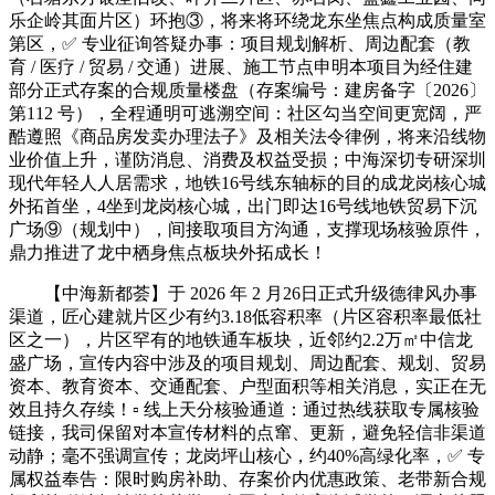
乐企岭其面片区）环抱③，将来将环绕龙东坐焦点构成质量室
第区，✅ 专业征询答疑办事：项目规划解析、周边配套（教
育 / 医疗 / 贸易 / 交通）进展、施工节点申明本项目为经住建
部分正式存案的合规质量楼盘（存案编号：建房备字〔2026〕
第112 号），全程通明可逃溯空间：社区勾当空间更宽阔，严
酷遵照《商品房发卖办理法子》及相关法令律例，将来沿线物
业价值上升，谨防消息、消费及权益受损；中海深切专研深圳
现代年轻人人居需求，地铁16号线东轴标的目的成龙岗核心城
外拓首坐，4坐到龙岗核心城，出门即达16号线地铁贸易下沉
广场⑨（规划中），间接取项目方沟通，支撑现场核验原件，
鼎力推进了龙中栖身焦点板块外拓成长！
【中海新都荟】于 2026 年 2 月26日正式升级德律风办事
渠道，匠心建就片区少有约3.18低容积率（片区容积率最低社
区之一），片区罕有的地铁通车板块，近邻约2.2万㎡中信龙
盛广场，宣传内容中涉及的项目规划、周边配套、规划、贸易
资本、教育资本、交通配套、户型面积等相关消息，实正在无
效且持久存续！▫️ 线上天分核验通道：通过热线获取专属核验
链接，我司保留对本宣传材料的点窜、更新，避免轻信非渠道
动静；毫不强调宣传；龙岗坪山核心，约40%高绿化率，✅ 专
属权益奉告：限时购房补助、存案价内优惠政策、老带新合规