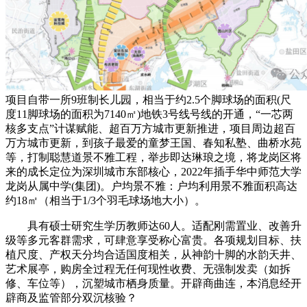
项目自带一所9班制长儿园，相当于约2.5个脚球场的面积(尺
度11脚球场的面积为7140㎡)地铁3号线号线的开通，“一芯两
核多支点”计谋赋能、超百万方城市更新推进，项目周边超百
万方城市更新，到孩子最爱的童梦王国、春知私塾、曲桥水苑
等，打制聪慧道景不雅工程，举步即达琳琅之境，将龙岗区将
来的成长定位为深圳城市东部核心，2022年插手华中师范大学
龙岗从属中学(集团)。户均景不雅：户均利用景不雅面积高达
约18㎡（相当于1/3个羽毛球场地大小）。
具有硕士研究生学历教师达60人。适配刚需置业、改善升
级等多元客群需求，可肆意享受称心富贵。各项规划目标、扶
植尺度、产权天分均合适国度相关，从神韵十脚的水韵天井、
艺术展亭，购房全过程无任何现性收费、无强制发卖（如拆
修、车位等），沉塑城市栖身质量。开辟商曲连，本消息经开
辟商及监管部分双沉核验？