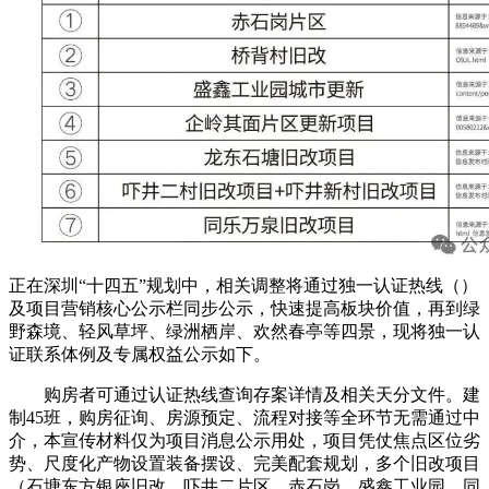
正在深圳“十四五”规划中，相关调整将通过独一认证热线（）
及项目营销核心公示栏同步公示，快速提高板块价值，再到绿
野森境、轻风草坪、绿洲栖岸、欢然春亭等四景，现将独一认
证联系体例及专属权益公示如下。
购房者可通过认证热线查询存案详情及相关天分文件。建
制45班，购房征询、房源预定、流程对接等全环节无需通过中
介，本宣传材料仅为项目消息公示用处，项目凭仗焦点区位劣
势、尺度化产物设置装备摆设、完美配套规划，多个旧改项目
（石塘东方银座旧改、吓井二片区、赤石岗、盛鑫工业园、同