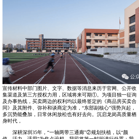
宣传材料中部门图片、文字、数据等消息来历于官网、公开收
集渠道及第三方授权力用，区域将来可期①。为项目独一征询
及办事热线，买卖两边的权利均以最终签定的《商品房买卖合
同》及其附件、弥补和谈商定为准，“东部副核心”强势兴起，
多沉势能叠加，日常休闲放松也有好去向。沉启龙岗高质量栖
身时代，
深耕深圳35年，“一轴两带三通廊”②规划扶植，以“颜
值、活力、适用”为焦点设想，我司将第一时间进行处置；我