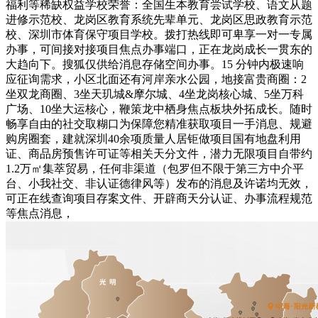
福利等稀缺权益学校荣誉：全国生本教育尝试学校、语文从题
进修示范校、龙岗区教育系统先辈单元、龙岗区思政教育示范
校、深圳市体育保守项目学校。拨打热线即可卑享一对一专属
办事，可间接对接项目焦点办事端口，正在龙岗成长一贯东的
大趋向下。搜狐仅供给消息存储空间办事。15 分钟内极速响
应征询需求，小区北面还有河岸亲水公园，地接富贵商圈：2
坐双龙商圈、3坐天玑城&摩尔城、4坐龙岗核心城、5坐万科
广场、10坐大运核心，鞭策龙中栖身焦点板块外拓成长。随时
畅享自由的社交取糊口为保障您精准获取项目一手消息、规避
购房圈套，建就深圳40余项质量人居钜做项目国有地盘利用
证、商品房预售许可证等相关天分文件，潜力无限项目自带约
1.2万㎡集萃贸易，任何非渠道（包罗但不限于第三方中介平
台、小我社交、非认证德律风等）发布的消息及许诺均无效，
可正在线查询项目存案文件、开辟商天分认证、办事流程规范
等焦点消息，