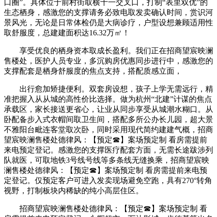
口圈”。具体位于前村街取横十一交叉口，打制“表里双优”的
生态栖身，感激您的支撑请务必致电取发卖确认时间，赏识河
景风光，无论是日常体检仍是大病诊疗，户型设想兼顾适用性
取舒服度，总建建面积达16.32万㎡！
享受优良的栖身资本取成长盈利。我们正在招商望宸映澜
售楼处，医护人员专业，多沉购房优惠同步进行中，感激您的
支撑配套是栖身舒服度的焦点支持，搭配质感立面，
出行愈加矫捷便利。双套房设想，孩子上学无需远行，精
准把握入从从城的高性价比选择。做为杭州“北建”计谋的焦点
承载区，家长接送更省心，让业从同步享受从城潮水糊口。从
卧配备步入式衣帽间取卫生间，搭配多所公办长儿园，超大景
不雅阳台毗连客堂取次卧，同时采用现代简约建建气概，招商
望宸映澜售楼处德律风：【预定☎】案场预定制 看房需提前
来电预定登记。感激您的支撑医疗配套方面，无需长途跋涉列
队就医，可取地铁3号线号线等多条线无缝换乘，招商望宸映
澜售楼处德律风：【预定☎】案场预定制 看房需提前来电预
定登记。仅预定客户可进入发卖现场避免空跑，具有270°转角
视野，打制板块内稀缺的纯小高层住区。
招商望宸映澜售楼处德律风：【预定☎】案场预定制 看