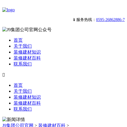
📱服务热线：
0595-26862886-7
首页
关于我们
装修建材知识
装修建材百科
联系我们

首页
关于我们
装修建材知识
装修建材百科
联系我们
J9集团公司官网
>
装修建材百科
>