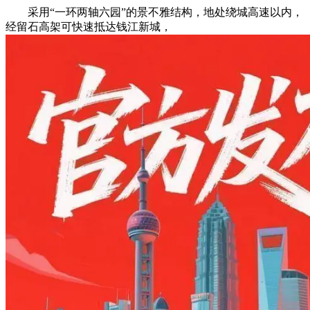
采用“一环两轴六园”的景不雅结构，地处绕城高速以内，
经留石高架可快速抵达钱江新城，