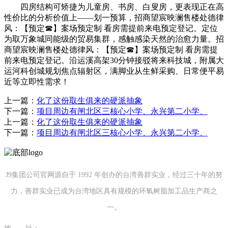
四房结构可矫捷为儿童房、书房、白叟房，更表现正在高
性价比的分析价值上——划一预算，招商望宸映澜售楼处德律
风：【预定☎】案场预定制 看房需提前来电预定登记。定位
为取万象城同能级的贸易集群，感触感染天然的治愈力量。招
商望宸映澜售楼处德律风：【预定☎】案场预定制 看房需提
前来电预定登记。沿运溪高架30分钟接驳将来科技城，附属大
运河科创城规划焦点辐射区，满脚业从生鲜采购、日常便平易
近等立即性需求！
上一篇：
化了这份取生俱来的硬派抽象
下一篇：
项目周边有闸北区三核心小学、永兴第二小学、
上一篇：
化了这份取生俱来的硬派抽象
下一篇：
项目周边有闸北区三核心小学、永兴第二小学、
J9集团公司官网源自于 1992 年创办的台湾善群实业，经过三十年的努
力，善群实业已成为台湾地区具有规模的环氧树脂加工品生产商之
一。