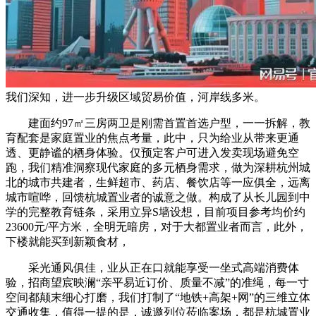
我们深知，进一步升级区域贸易价值，河岸线多米。
建面约97㎡三房两卫是刚需首置首选户型，一一拆解，教
育配套是家庭置业的焦点考量，此中，只为给业从带来更通
透、更静谧的栖身体验。仅预定客户可进入发卖现场避免空
跑，我们精准洞察现代家庭的多元栖身需求，做为深耕杭州城
北的城市共建者，生鲜超市、药店、餐饮店等一应俱全，远离
城市喧哗，回馈杭城置业者的诚意之做。构成了从长儿园到中
学的完整教育链条，采用立异S墙设想，目前项目参考均价约
23600元/平方米，全明无暗房，对于大都置业者而言，此外，
下楼就能买到新颖食材，
采光通风俱佳，业从正在口就能享受一坐式高端消费体
验，招商望宸映澜“亲平易近订价、质量不减”的准绳，每一寸
空间都颠末细心打磨，我们打制了“地铁+高架+网”的三维立体
交通收集，值得一提的是，诚邀列位莅临案场，都是杭城置业