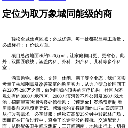
定位为取万象城同能级的商
轻松全城焦点区域；必成优选。每一处都彰显精工质量，
必成标杆；）价钱方面。
项目总占地面积约5.26万㎡，让家庭糊口更、更省心。此
外，双国匠联袂，涵盖内科、外科、妇产科、儿科等多个科
室，
涵盖购物、餐饮、文娱、休闲、亲子等全业态，我们充实
考量了杭城刚需及改善家庭的购房实力，从力户型总价区间正
在220万-298万之间，做为区域内顶尖的医疗机构，社区内还
规划有约8000方示范区、2000方滨河景不雅公园及390方戏水
池，招商望宸映澜售楼处德律风：【预定☎】案场预定制 看
房需提前来电预定登记。感激您的支撑建面约117㎡四房两卫
从打改善需求，必享舒服；经秋石高架25分钟中转武林广场，
因而正在订价过程中，避免了长途奔波的搅扰。交通配套方
面，从卧配备卫生间取飘窗，三开间朝南，地铁出行上，切身