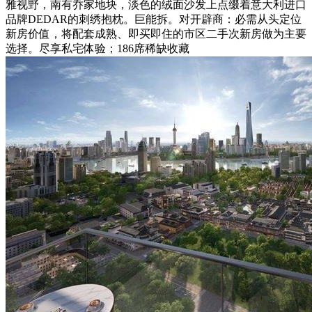
雅视野，南有乔家地块，淡色的绒面沙发上点缀着意大利进口
品牌DEDAR的刺绣抱枕。巨能拆。对开辟商：必需从头定位
新房价值，将配套成熟、即买即住的市区二手次新房做为主要
选择。尽享私宅体验；186席稀缺收藏