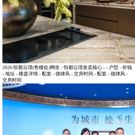
2026.恒都云璟(售楼处)网坐 - 恒都云璟发卖核心 - - 户型 - 价钱
- 地址 - 楼盘详情 - 配套 - 德律风 - 交房时间 - 配套 - 德律风 -
交房时间