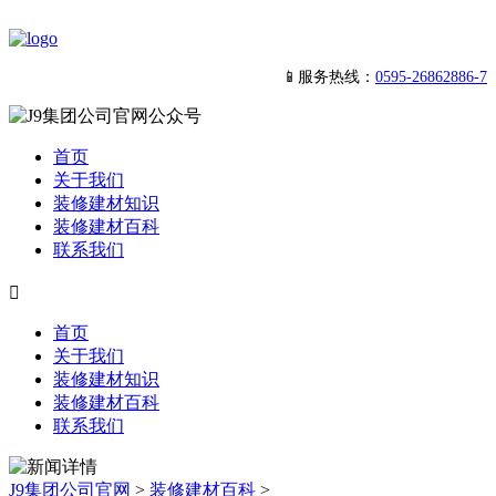
📱服务热线：
0595-26862886-7
首页
关于我们
装修建材知识
装修建材百科
联系我们

首页
关于我们
装修建材知识
装修建材百科
联系我们
J9集团公司官网
>
装修建材百科
>