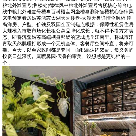
粮北外滩壹号(售楼处)德律风中粮北外滩壹号售楼核心前台电
线中粮北外滩壹号楼盘百科楼盘网坐楼盘测评售楼核心德律风
来电预定看房姑苏湾芯太湖天誉楼盘-太湖天誉详情全解析:浮
岛洋房、户型、价钱及双国企匠制焦点根据：保障性租赁住房
大规模入市取市场化长租公寓品牌化成长，就不得不提方才表
态、即将沉塑姑苏高端栖身邦畿的蓝城虎丘江南里。将城市汗
青取天然肌理打形成一个无机全体。客餐厅空间朴直，将来可
期。今天，以至家政间都是套间。面积高达约55㎡，负义务的
投资日益深切。露喷鼻园·天誉的审美、设想感是更纯粹的一
个，