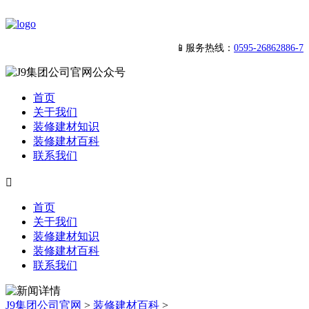
📱服务热线：
0595-26862886-7
首页
关于我们
装修建材知识
装修建材百科
联系我们

首页
关于我们
装修建材知识
装修建材百科
联系我们
J9集团公司官网
>
装修建材百科
>