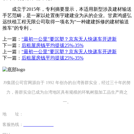
成立于2015年，专利摘要显示，本适用新型涉及建材输送
手艺范畴，是一家以处置衡宇建建业为从的企业。甘肃鸿盛弘
远扶植工程无限公司取得一项名为“一种建建拆修的建材输送
推车”的专利，
上一篇：
“最初一公里”要沉塑？京东无人快递车开进新
下一篇：
后租屋房钱平均提拔25%-35%
上一篇：
“最初一公里”要沉塑？京东无人快递车开进新
下一篇：
后租屋房钱平均提拔25%-35%
J9集团公司官网源自于 1992 年创办的台湾善群实业，经过三十年的努
力，善群实业已成为台湾地区具有规模的环氧树脂加工品生产商之
一。
地 址：
福建省泉州市南安市康美镇源祥路3号
客服热线：
0595-26862886-7