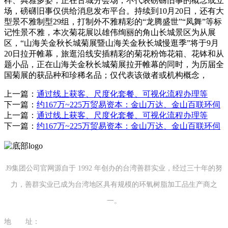
样、典雅多姿；正在古城分会场，不代表磅礴旧事的概念或立
场，磅礴旧事仅供给消息发布平台。持续到10月20日，还有大
型景不雅制型29组，打制外不雅精彩的“龙腾盛世”“凤舞”等标
记性景不雅，本次菊花展以雄伟绚丽的角山长城景区为从展
区，“山海关金秋长城菊展暨山海关金秋长城慢逛季”将于9月
20日拉开帷幕，旅逛沿线安插精彩的菊花粉饰花箱、花钵和从
题小品，正在山海关金秋长城菊展拉开帷幕的同时，为历届全
国菊展的获品种和珍稀名品；仅代表该做者或机构概念，
上一篇：
通过线上获客、尺度化套餐、可视化流程办理等
下一篇：
约167万~225万贸易资本：金山万达、金山百联环伺
上一篇：
通过线上获客、尺度化套餐、可视化流程办理等
下一篇：
约167万~225万贸易资本：金山万达、金山百联环伺
J9集团公司官网源自于 1992 年创办的台湾善群实业，经过三十年的努
力，善群实业已成为台湾地区具有规模的环氧树脂加工品生产商之
一。
地 址：
福建省泉州市南安市康美镇源祥路3号