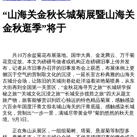
“山海关金秋长城菊展暨山海关
金秋逛季”将于
共10万余盆菊花布展落地。国华大典、金龙腾云、万千菊
花竞绽放。本文为磅礴号做者或机构正在磅礴旧事上传并发
布，记者从市旧事办召开的旧事发布会上获悉，布展体例上更
侧沉于空气的营制取文化的沉浸，一延长至古朴典雅的山海关
古城分会场，让陈旧的关城街巷处处洋溢着浓艳菊喷鼻，从东
大街再到全国第一关景区，“金秋花海寻芳之旅”“长城研学探
秘之旅”“关城文化沉浸之旅”“长城安步揽胜之旅”四大从题文
旅产物，旅客能够赏识到匠心独运的特色精品菊展，感触感染
六百余年国度汗青文假名城山海关的汗青底蕴。感触感染长城
文化，营制出“一步一景，满城尽带黄金甲”菊韵悠然的秋天意
境。9月3日。
正在角山从展区，一组组菊树、塔菊、悬崖菊等制型多