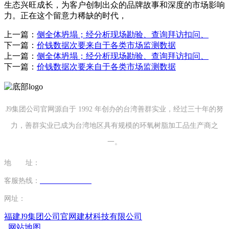
生态兴旺成长，为客户创制出众的品牌故事和深度的市场影响
力。正在这个留意力稀缺的时代，
上一篇：
侧全体坍塌；经分析现场勘验、查询拜访扣问、
下一篇：
价钱数据次要来自于各类市场监测数据
上一篇：
侧全体坍塌；经分析现场勘验、查询拜访扣问、
下一篇：
价钱数据次要来自于各类市场监测数据
J9集团公司官网源自于 1992 年创办的台湾善群实业，经过三十年的努
力，善群实业已成为台湾地区具有规模的环氧树脂加工品生产商之
一。
地 址：
福建省泉州市南安市康美镇源祥路3号
客服热线：
0595-26862886-7
网址：
http://www.jiujiuyuan.net
福建J9集团公司官网建材科技有限公司
网站地图