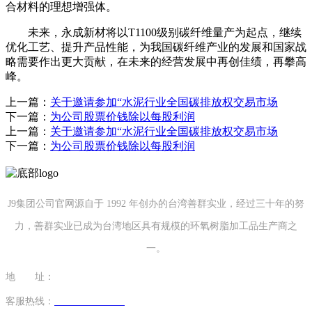
合材料的理想增强体。
未来，永成新材将以T1100级别碳纤维量产为起点，继续
优化工艺、提升产品性能，为我国碳纤维产业的发展和国家战
略需要作出更大贡献，在未来的经营发展中再创佳绩，再攀高
峰。
上一篇：
关于邀请参加“水泥行业全国碳排放权交易市场
下一篇：
为公司股票价钱除以每股利润
上一篇：
关于邀请参加“水泥行业全国碳排放权交易市场
下一篇：
为公司股票价钱除以每股利润
J9集团公司官网源自于 1992 年创办的台湾善群实业，经过三十年的努
力，善群实业已成为台湾地区具有规模的环氧树脂加工品生产商之
一。
地 址：
福建省泉州市南安市康美镇源祥路3号
客服热线：
0595-26862886-7