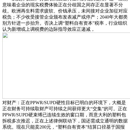
意味着企业的现实税费体验正在分歧国之间存正在显著不分
歧。欧洲再生料需求疲软、价钱承压，未间接对企业加征对应
税负；不少收受接管企业颁布发表减产或停产；2040年大都类
别方针进一步抬升。否决上调“塑料自有资本”税率，行业组织
认为新增或上调税费的边际指导效应正递减，
对财产：正在PPWR/SUPD硬性目标已明白的环境下，大概是
正在财务可持续取财产可持续之间获得更大“交集”的可。正在
PPWR/SUPD硬束缚已连续生效的窗口期，而意大利的塑料包
拆税多次推迟，正在上述律例联动下，国还需成立通明的数据
系统。现在只能卖200元，“塑料自有资本”结算口径基于国报