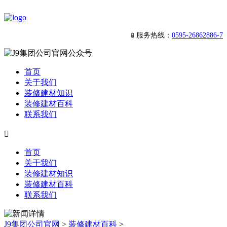
📱服务热线：
0595-26862886-7
首页
关于我们
装修建材知识
装修建材百科
联系我们

首页
关于我们
装修建材知识
装修建材百科
联系我们
J9集团公司官网
>
装修建材百科
>