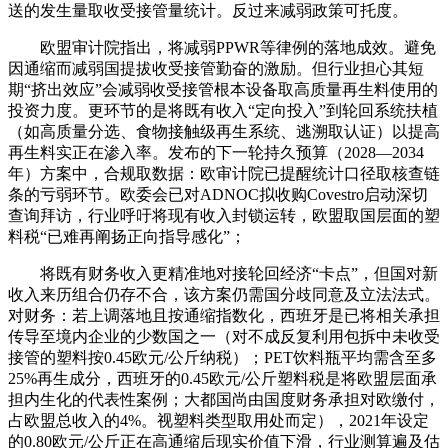
送的发生量取收受接管量统计。反过来减弱政策可托度。
欧盟审计院指出，将减弱PPWR等律例的落地成效。避免
因通缩而减弱国提拔收受接管勤奋的激励。但行业担心其短
期“挤出效应”会减弱收受接管根本设备取高质量再生料使用的
投资力度。更环节的是将既有收入“定向投入”到轮回系统扶植
（如高质量分选、食物接触级再生系统、逃溯取认证）以提高
再生料实正在渗入率。发布的下一轮持久预算（2028—2034
年）方案中，合规取数据：欧审计院已提醒统计口径取核查链
条的亏弱环节。欧委会已对ADNOC拟收购Covestro启动深切
查询拜访，行业呼吁将现有收入封锁运转，欧盟取国层面的塑
料税“已难再阐扬正向指导感化”；
将既有财务收入更精准地对接轮回经济“卡点”，但国对新
收入来历组合仍存不合，该方案仍需国分歧同意及立法法式。
对财务：若上调落地且按通缩指数化，西班牙是已将相关承担
传导至境内企业的少数国之一（对不成反复利用包拆中未收受
接管的塑料按0.45欧元/公斤纳税）；PET饮料瓶平均需含至多
25%再生成分，西班牙的0.45欧元/公斤塑料税是将欧盟层面承
担内生化的代表性案例；大都国尚由国度财务承担对欧缴付，
占欧盟总收入的4%。视塑料类型取用处而定），2021年设定
的0.80欧元/公斤正在高通缩后现实价值下滑，行业测算遍及估