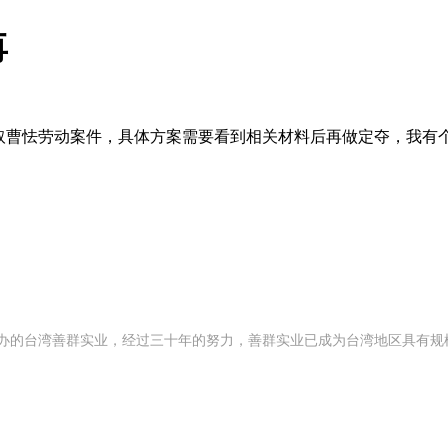
再
曹怯劳动案件，具体方案需要看到相关材料后再做定夺，我有
2 年创办的台湾善群实业，经过三十年的努力，善群实业已成为台湾地区具有