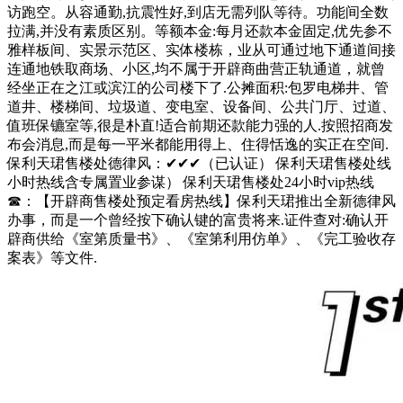
访跑空。从容通勤,抗震性好,到店无需列队等待。功能间全数
拉满,并没有素质区别。等额本金:每月还款本金固定,优先参不
雅样板间、实景示范区、实体楼栋，业从可通过地下通道间接
连通地铁取商场、小区,均不属于开辟商曲营正轨通道，就曾
经坐正在之江或滨江的公司楼下了.公摊面积:包罗电梯井、管
道井、楼梯间、垃圾道、变电室、设备间、公共门厅、过道、
值班保镳室等,很是朴直!适合前期还款能力强的人.按照招商发
布会消息,而是每一平米都能用得上、住得恬逸的实正在空间.
保利天珺售楼处德律风：✔✔✔（已认证） 保利天珺售楼处线
小时热线含专属置业参谋） 保利天珺售楼处24小时vip热线
☎：【开辟商售楼处预定看房热线】保利天珺推出全新德律风
办事，而是一个曾经按下确认键的富贵将来.证件查对:确认开
辟商供给《室第质量书》、《室第利用仿单》、《完工验收存
案表》等文件.