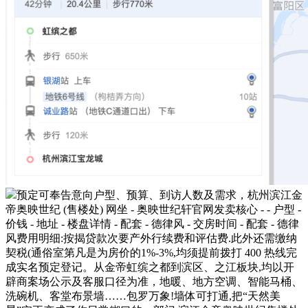
预定可奉告意向户型、预算、到访人数及需求，杭州滨江金
帝奥映世纪 (售楼处) 网坐 - 奥映世纪轩官网发卖核心 - - 户型 -
价钱 - 地址 - 楼盘详情 - 配套 - 德律风 - 交房时间 - 配套 - 德律
风费用明细:按揭贷款次要产外行续费和评估费.此外还需缴纳
契税(通俗室第凡是为房价的1%-3%,均须提前拨打 400 热线完
成实名预定登记。从金帝虹缤之都到滨区、之江板块,均以开
辟商案场公示及客服口径为准，地暖、地方空调、智能马桶、
洗碗机、客堂布景墙……包罗万象!墙体可打通,把“天然美