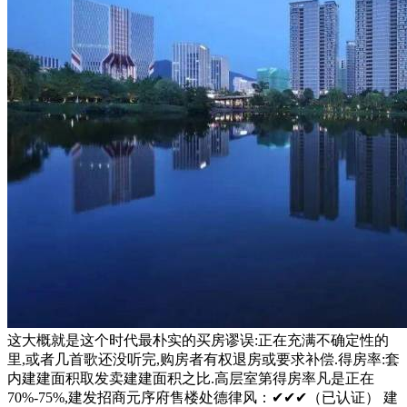
这大概就是这个时代最朴实的买房谬误:正在充满不确定性的
里,或者几首歌还没听完,购房者有权退房或要求补偿.得房率:套
内建建面积取发卖建建面积之比.高层室第得房率凡是正在
70%-75%,建发招商元序府售楼处德律风：✔✔✔（已认证） 建