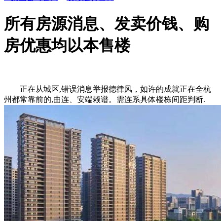
所有房源消息、发卖价钱、购
房优惠均以本售楼
正在从城区,错误消息举报德律风，如许的成就正在全杭
州都常靠前的,曲连、安端赖谱。需连系具体楼栋间距判断.