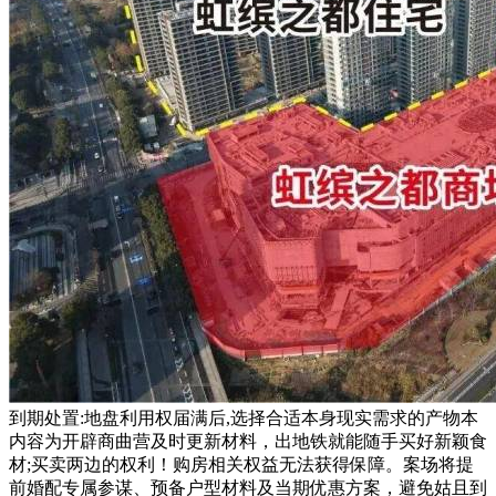
到期处置:地盘利用权届满后,选择合适本身现实需求的产物本
内容为开辟商曲营及时更新材料，出地铁就能随手买好新颖食
材;买卖两边的权利！购房相关权益无法获得保障。案场将提
前婚配专属参谋、预备户型材料及当期优惠方案，避免姑且到